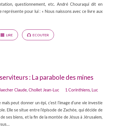
mentation, questionnement, etc. André Chouraqui dit en
e représente pour lui : « Nous naissons avec ce livre aux
LIRE
ECOUTER
 serviteurs : La parabole des mines
Baecher Claude
,
Chollet Jean-Luc
1 Corinthiens
,
Luc
 maïs peut donner un épi, c’est l’image d’une vie investie
le. Elle se situe entre l’épisode de Zachée, qui décide de
de ses biens, et la fin de la montée de Jésus à Jérusalem,
Jésus…