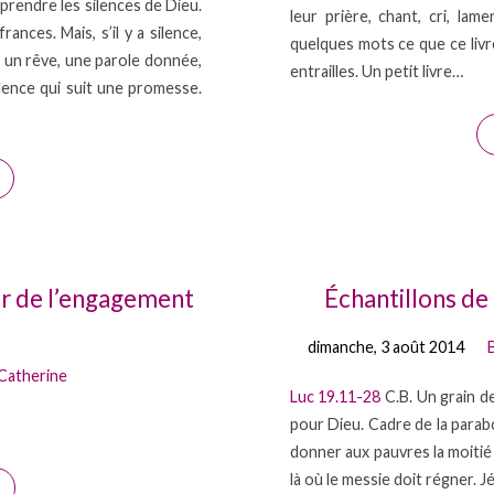
rendre les silences de Dieu.
leur prière, chant, cri, la
nces. Mais, s’il y a silence,
quelques mots ce que ce livr
ue, un rêve, une parole donnée,
entrailles. Un petit livre…
ilence qui suit une promesse.
tir de l’engagement
Échantillons de
dimanche, 3 août 2014
Catherine
Luc 19.11-28
C.B. Un grain de
pour Dieu. Cadre de la parabo
donner aux pauvres la moitié 
là où le messie doit régner. 