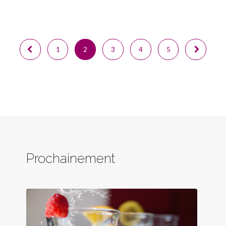
1
2
3
4
5
Prochainement