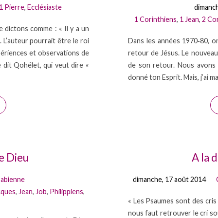
1 Pierre
,
Ecclésiaste
dimanch
1 Corinthiens
,
1 Jean
,
2 Co
e dictons comme : « Il y a un
 L’auteur pourrait être le roi
Dans les années 1970‐80, o
xpériences et observations de
retour de Jésus. Le nouveau 
 dit Qohélet, qui veut dire «
de son retour. Nous avons s
donné ton Esprit. Mais, j’ai m
de Dieu
A la 
Fabienne
dimanche, 17 août 2014
cques
,
Jean
,
Job
,
Philippiens
,
« Les Psaumes sont des cris av
nous faut retrouver le cri so