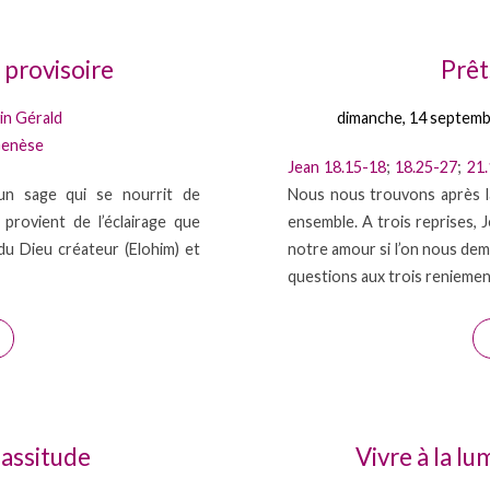
u provisoire
Prêt
in Gérald
dimanche, 14 septem
enèse
Jean 18.15-18
;
18.25-27
;
21
un sage qui se nourrit de
Nous nous trouvons après la
e provient de l’éclairage que
ensemble. A trois reprises, 
du Dieu créateur (Elohim) et
notre amour si l’on nous deman
questions aux trois renieme
 lassitude
Vivre à la l