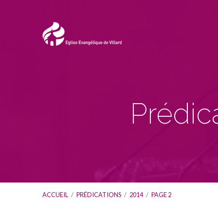
Prédic
ACCUEIL
/
PRÉDICATIONS
/
2014
/
PAGE 2