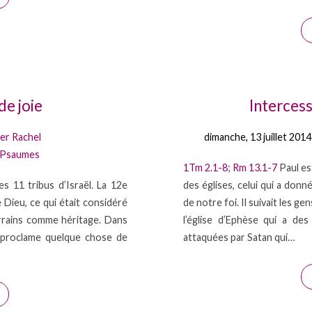
e joie
Interces
er Rachel
dimanche, 13 juillet 2014
Psaumes
1Tm 2.1-8
;
Rm 13.1-7
Paul est
es 11 tribus d’Israël. La 12e
des églises, celui qui a donn
e Dieu, ce qui était considéré
de notre foi. Il suivait les g
errains comme héritage. Dans
l’église d’Ephèse qui a de
il proclame quelque chose de
attaquées par Satan qui…