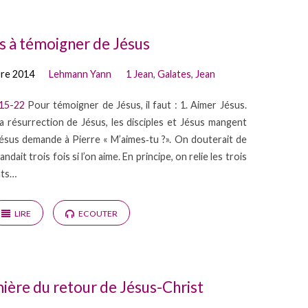
s à témoigner de Jésus
bre 2014
Lehmann Yann
1 Jean
,
Galates
,
Jean
.15-22
Pour témoigner de Jésus, il faut : 1. Aimer Jésus.
 résurrection de Jésus, les disciples et Jésus mangent
Jésus demande à Pierre « M’aimes‐tu ?». On douterait de
dait trois fois si l’on aime. En principe, on relie les trois
nts…
LIRE
ECOUTER
umière du retour de Jésus-Christ