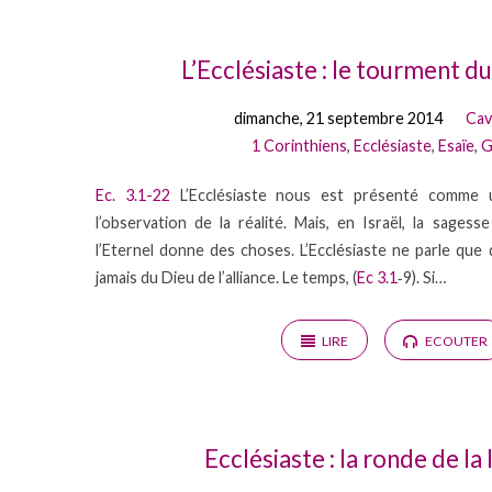
Prédications
L’Ecclésiaste : le tourment d
dimanche, 21 septembre 2014
Cav
from
1 Corinthiens
,
Ecclésiaste
,
Esaïe
,
G
2014
Ec. 3.1-22
L’Ecclésiaste nous est présenté comme 
l’observation de la réalité. Mais, en Israël, la sagess
(Page
l’Eternel donne des choses. L’Ecclésiaste ne parle que 
jamais du Dieu de l’alliance. Le temps, (
Ec 3.1
‐9). Si…
2)
LIRE
ECOUTER
Ecclésiaste : la ronde de la