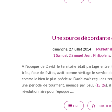
Une source débordante d
dimanche, 27 juillet 2014
Mühlethal
1 Samuel
,
2 Samuel
,
Jean
,
Philippiens
,
A l’époque de David, le territoire était partagé entre l
tribu, faite de lévites, avait comme héritage le service d
comme le bien le plus précieux. David avait reçu des t
une période de tourment, menacé par Saül, (
1S 26
), 
révolutionnaire pour l’époque :…
LIRE
ECOUTER