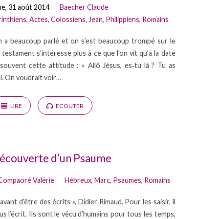
e, 31 août 2014
Baecher Claude
rinthiens
,
Actes
,
Colossiens
,
Jean
,
Philippiens
,
Romains
n a beaucoup parlé et on s’est beaucoup trompé sur le
testament s’intéresse plus à ce que l’on vit qu’à la date
ouvent cette attitude : « Allô Jésus, es‐tu là ? Tu as
al. On voudrait voir…
LIRE
ECOUTER
découverte d’un Psaume
Compaoré Valérie
Hébreux
,
Marc
,
Psaumes
,
Romains
ant d’être des écrits », Didier Rimaud. Pour les saisir, il
us l’écrit. Ils sont le vécu d’humains pour tous les temps,