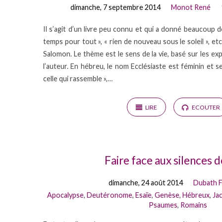
dimanche, 7 septembre 2014
Monot René
Il s’agit d’un livre peu connu et qui a donné beaucoup d
temps pour tout », « rien de nouveau sous le soleil », etc.
Salomon. Le thème est le sens de la vie, basé sur les e
l’auteur. En hébreu, le nom Ecclésiaste est féminin et se
celle qui rassemble »,…
LIRE
ECOUTER
Faire face aux silences 
dimanche, 24 août 2014
Dubath 
Apocalypse
,
Deutéronome
,
Esaïe
,
Genèse
,
Hébreux
,
Ja
Psaumes
,
Romains