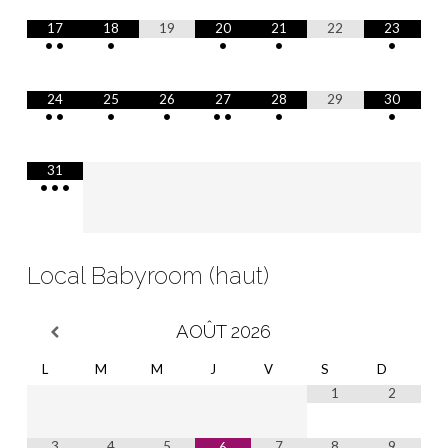
17
18
19
20
21
22
23
•
•
•
•
•
•
24
25
26
27
28
29
30
•
•
•
•
•
•
•
•
31
•
•
•
Local Babyroom (haut)
AOÛT
2026
L
M
M
J
V
S
D
1
2
3
4
5
7
8
9
6