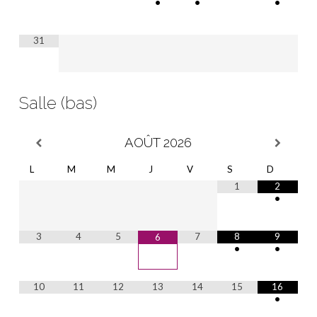
•
•
•
31
Salle (bas)
AOÛT
2026
L
M
M
J
V
S
D
1
2
•
3
4
5
7
8
9
6
•
•
10
11
12
13
14
15
16
•