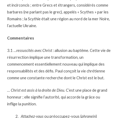
17
et incirconcis ; entre Grecs et étrangers, considérés comme
barbares (ne parlant pas le grec), appelés « Scythes » par les
Romains ; la Scythie était une région au nord de la mer Noire,
l’actuelle Ukraine.
Commentaires
3.1 …
ressuscités avec Christ :
allusion au baptême. Cette vie de
résurrection implique une transformation, un
commencement essentiellement nouveau qui implique des
responsabilités et des défis. Paul conçoit la vie chrétienne
comme une constante recherche dont le Christ est le but.
… Christ est assis à la droite de Dieu.
C’est une place de grand
honneur ; elle signifie l’autorité, qui accorde la grâce ou
inflige la punition.
Attachez-vous
ou préoccupez-vous (
phronein
)