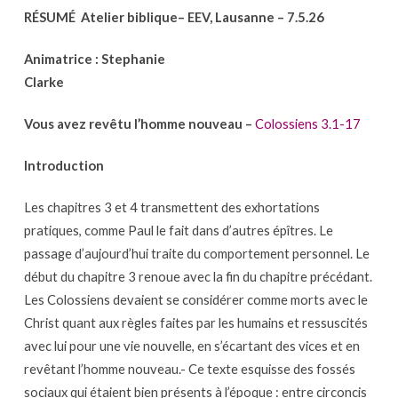
RÉSUMÉ Atelier biblique– EEV, Lausanne – 7.5.26
–
VOUS
Animatrice : Stephanie
AVEZ
Clarke
TOUT
PLEINEMENT
Vous avez revêtu l’homme nouveau –
Colossiens 3.1-17
EN
CHRIST
Introduction
–
Les chapitres 3 et 4 transmettent des exhortations
Vous
pratiques, comme Paul le fait dans d’autres épîtres. Le
avez
passage d’aujourd’hui traite du comportement personnel. Le
revêtu
début du chapitre 3 renoue avec la fin du chapitre précédant.
l’homme
Les Colossiens devaient se considérer comme morts avec le
nouveau
Christ quant aux règles faites par les humains et ressuscités
–
avec lui pour une vie nouvelle, en s’écartant des vices et en
Colossiens
revêtant l’homme nouveau.- Ce texte esquisse des fossés
3.1-
sociaux qui étaient bien présents à l’époque : entre circoncis