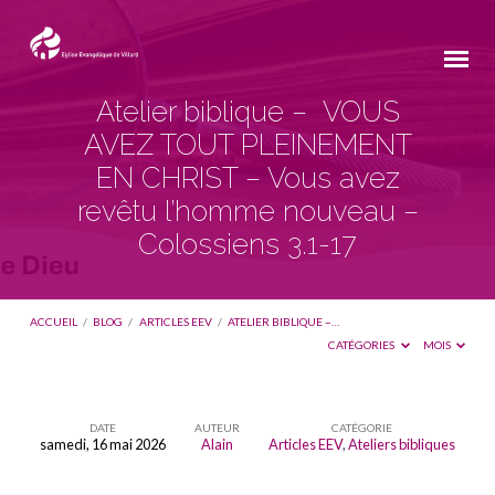
Atelier biblique – VOUS
AVEZ TOUT PLEINEMENT
EN CHRIST – Vous avez
revêtu l’homme nouveau –
Colossiens 3.1-17
ACCUEIL
/
BLOG
/
ARTICLES EEV
/
ATELIER BIBLIQUE –…
CATÉGORIES
MOIS
DATE
AUTEUR
CATÉGORIE
samedi, 16 mai 2026
Alain
Articles EEV
,
Ateliers bibliques
Atelier
biblique