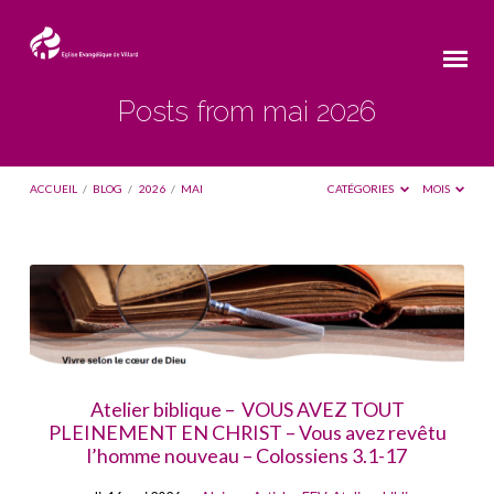
Posts from mai 2026
ACCUEIL
/
BLOG
/
2026
/
MAI
CATÉGORIES
MOIS
Posts
from
mai
2026
Atelier biblique – VOUS AVEZ TOUT
PLEINEMENT EN CHRIST – Vous avez revêtu
l’homme nouveau – Colossiens 3.1-17