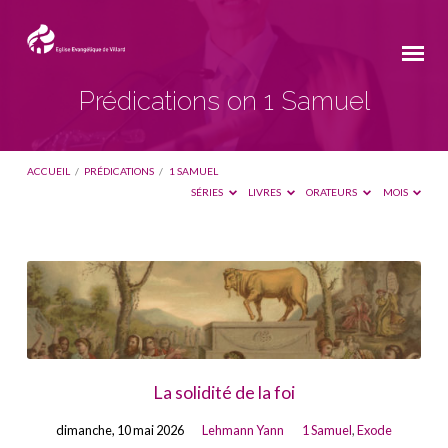
Prédications on 1 Samuel
ACCUEIL
/
PRÉDICATIONS
/
1 SAMUEL
SÉRIES
LIVRES
ORATEURS
MOIS
Prédications
on
1
Samuel
La solidité de la foi
dimanche, 10 mai 2026
Lehmann Yann
1 Samuel
,
Exode