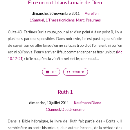
Être un outil dans la main de Dieu
dimanche, 20 novembre 2011
Aurélien
1 Samuel
,
1 Thessaloniciens
,
Marc
,
Psaumes
Culte 4D-Tartines Sur la route, pour aller d’un point A à un point B, il y a
plusieurs parcours possibles. Dans notre vie, il n’est pas toujours facile
de savoir par où aller lorsqu’on ne sait pas trop d’où l’on vient, ni où l’on
est, ni où l’on va. Pour y arriver, il faut commencer par se fixer un but. (
Mc
10.17-21
) : ici le but, c’est la vie éternelle et le panneau à…
LIRE
ECOUTER
Ruth 1
dimanche, 10 juillet 2011
Kaufmann Diana
1 Samuel
,
Deutéronome
Dans la Bible hébraïque, le livre de Ruth fait partie des « Ecrits ». Il
semble être un conte historique, d’un auteur inconnu, de la période des