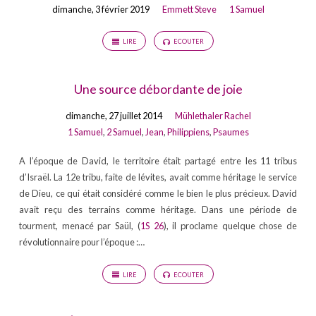
dimanche, 3 février 2019
Emmett Steve
1 Samuel
LIRE
ECOUTER
Une source débordante de joie
dimanche, 27 juillet 2014
Mühlethaler Rachel
1 Samuel
,
2 Samuel
,
Jean
,
Philippiens
,
Psaumes
A l’époque de David, le territoire était partagé entre les 11 tribus
d’Israël. La 12e tribu, faite de lévites, avait comme héritage le service
de Dieu, ce qui était considéré comme le bien le plus précieux. David
avait reçu des terrains comme héritage. Dans une période de
tourment, menacé par Saül, (
1S 26
), il proclame quelque chose de
révolutionnaire pour l’époque :…
LIRE
ECOUTER