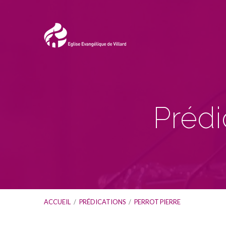
Prédi
ACCUEIL
/
PRÉDICATIONS
/
PERROT PIERRE