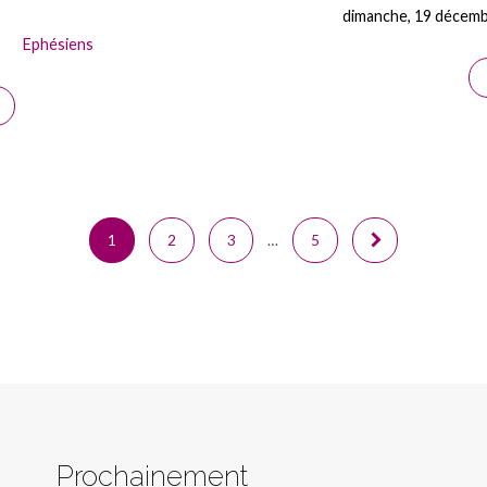
dimanche, 19 décem
Ephésiens
1
2
3
…
5
Prochainement