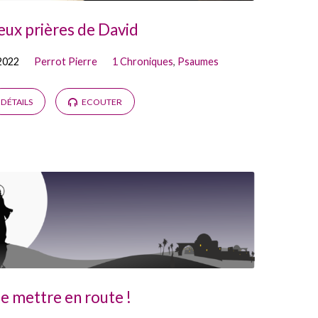
ux prières de David
 2022
Perrot Pierre
1 Chroniques
,
Psaumes
DÉTAILS
ECOUTER
e mettre en route !