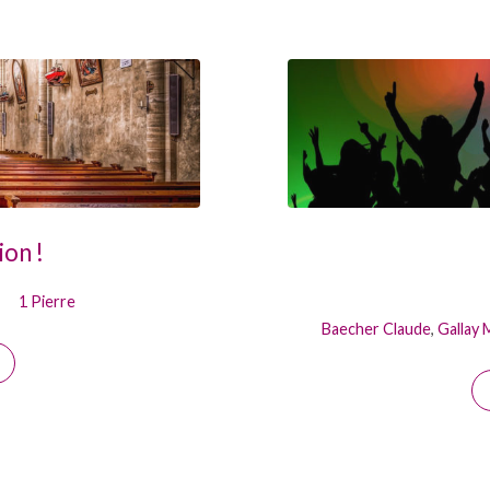
ion !
1 Pierre
Baecher Claude
,
Gallay 