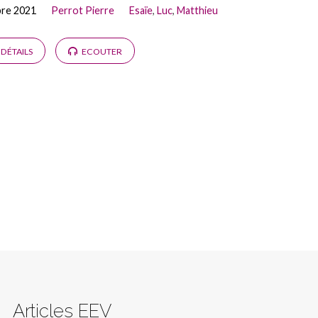
bre 2021
Perrot Pierre
Esaïe
,
Luc
,
Matthieu
DÉTAILS
ECOUTER
Articles EEV