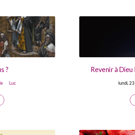
s ?
Revenir à Dieu 
ie
Luc
lundi, 23