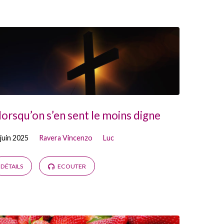
lorsqu’on s’en sent le moins digne
 juin 2025
Ravera Vincenzo
Luc
DÉTAILS
ECOUTER