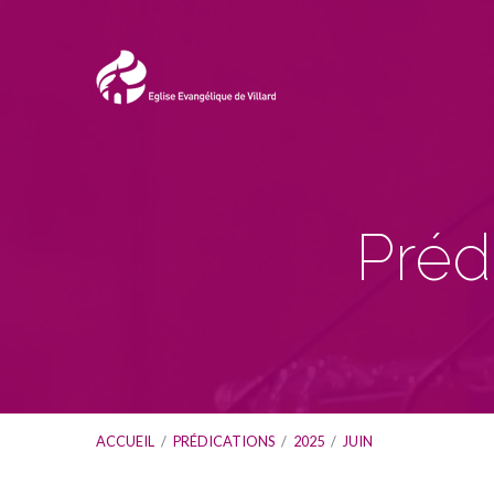
Préd
ACCUEIL
/
PRÉDICATIONS
/
2025
/
JUIN