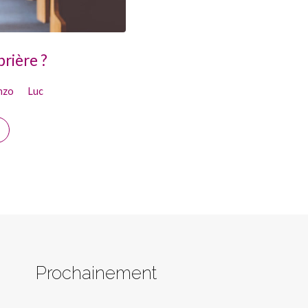
prière ?
nzo
Luc
Prochainement