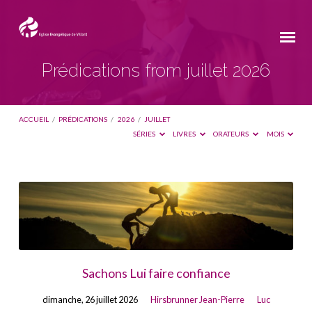
Prédications from juillet 2026
ACCUEIL
/
PRÉDICATIONS
/
2026
/
JUILLET
SÉRIES
LIVRES
ORATEURS
MOIS
Prédications
from
juillet
2026
Sachons Lui faire confiance
dimanche, 26 juillet 2026
Hirsbrunner Jean-Pierre
Luc