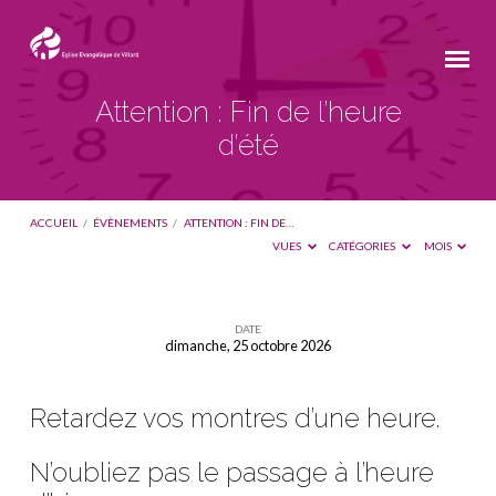
Attention : Fin de l’heure
d’été
ACCUEIL
/
ÉVÈNEMENTS
/
ATTENTION : FIN DE…
VUES
CATÉGORIES
MOIS
DATE
dimanche, 25 octobre 2026
Attention
:
Retardez vos montres d’une heure.
Fin
de
N’oubliez pas le passage à l’heure
l’heure