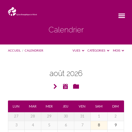
Calendrier
ACCUEIL
/
CALENDRIER
VUES
CATÉGORIES
MOIS
août 2026
Calendrier
LUN
MAR
MER
JEU
VEN
SAM
DIM
27
28
29
30
31
1
2
3
4
5
6
7
8
9