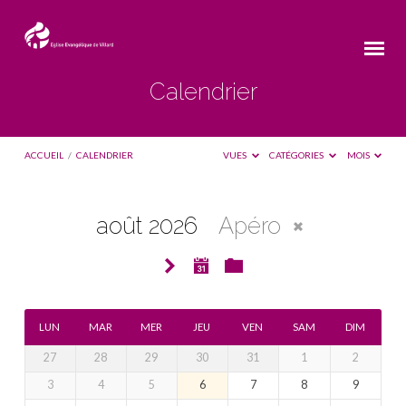
Calendrier
ACCUEIL
/
CALENDRIER
VUES
CATÉGORIES
MOIS
août 2026
Apéro
Calendrier
LUN
MAR
MER
JEU
VEN
SAM
DIM
27
28
29
30
31
1
2
3
4
5
6
7
8
9