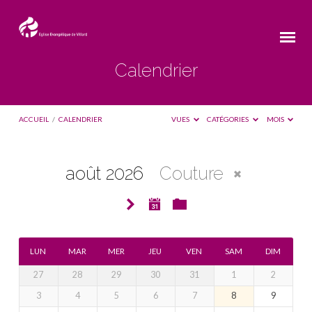
Calendrier
ACCUEIL
/
CALENDRIER
VUES
CATÉGORIES
MOIS
août 2026
Couture
Calendrier
LUN
MAR
MER
JEU
VEN
SAM
DIM
27
28
29
30
31
1
2
3
4
5
6
7
8
9