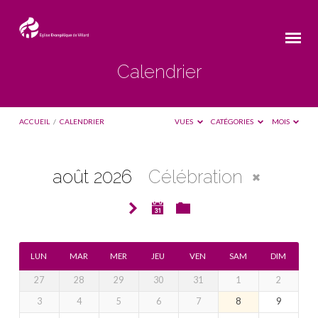
Calendrier
ACCUEIL
/
CALENDRIER
VUES
CATÉGORIES
MOIS
août 2026
Célébration
Calendrier
LUN
MAR
MER
JEU
VEN
SAM
DIM
27
28
29
30
31
1
2
3
4
5
6
7
8
9