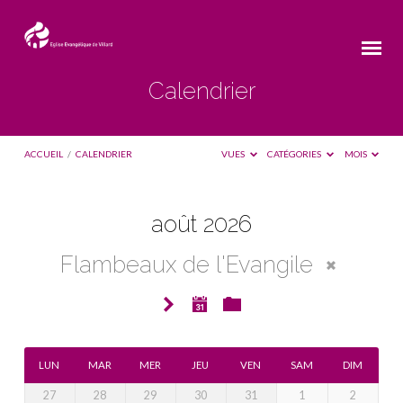
Calendrier
ACCUEIL
/
CALENDRIER
VUES
CATÉGORIES
MOIS
août 2026
Calendrier
Flambeaux de l'Evangile
LUN
MAR
MER
JEU
VEN
SAM
DIM
27
28
29
30
31
1
2