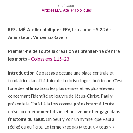
Atelier
CATÉGORIE
biblique
Articles EEV
,
Ateliers bibliques
–
VOUS
RÉSUMÉ Atelier biblique– EEV, Lausanne – 5.2.26 –
AVEZ
Animateur : Vincenzo Ravera
TOUT
PLEINEMENT
Premier-né de toute la création et premier-né d’entre
EN
les morts –
Colossiens 1.15-23
CHRIST
–
Introduction
Ce passage occupe une place centrale et
Premier-
fondatrice dans l’histoire de la christologie chrétienne. C’est
né
l’une des affirmations les plus denses et les plus élevées
de
concernant l’identité et l’œuvre de Jésus-Christ. Paul y
toute
présente le Christ à la fois comme
préexistant à toute
la
création
,
pleinement divin
, et
activement engagé dans
création
l’histoire du salut
. On peut y voir un hymne, que Paul a
rédigé ou qu’il cite. Le terme grec
pas
(« tout », « tous », «
et