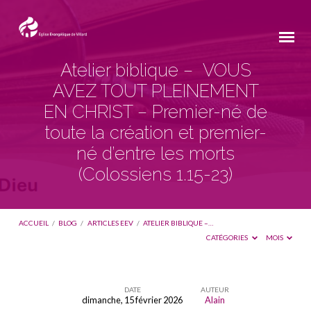
Atelier biblique – VOUS
AVEZ TOUT PLEINEMENT
EN CHRIST – Premier-né de
toute la création et premier-
né d’entre les morts
(
Colossiens 1.15-23
)
ACCUEIL
/
BLOG
/
ARTICLES EEV
/
ATELIER BIBLIQUE –…
CATÉGORIES
MOIS
DATE
AUTEUR
dimanche, 15 février 2026
Alain