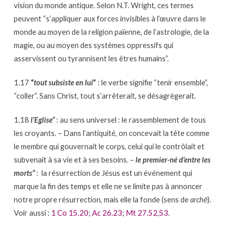
vision du monde antique. Selon N.T. Wright, ces termes
peuvent “s’appliquer aux forces invisibles à l’œuvre dans le
monde au moyen de la religion païenne, de l’astrologie, de la
magie, ou au moyen des systèmes oppressifs qui
asservissent ou tyrannisent les êtres humains”.
1.17
“
tout subsiste en lui
”
: le verbe signifie “tenir ensemble”,
“coller”. Sans Christ, tout s’arrêterait, se désagrègerait.
1.18
l’Eglise”
: au sens universel : le rassemblement de tous
les croyants. – Dans l’antiquité, on concevait la tête comme
le membre qui gouvernait le corps, celui qui le contrôlait et
subvenait à sa vie et à ses besoins. –
le premier-né d’entre les
morts”
: la résurrection de Jésus est un événement qui
marque la fin des temps et elle ne se limite pas à annoncer
notre propre résurrection, mais elle la fonde (sens de
archē
).
Voir aussi :
1 Co 15.20
;
Ac 26.23
;
Mt 27.52
,
53
.