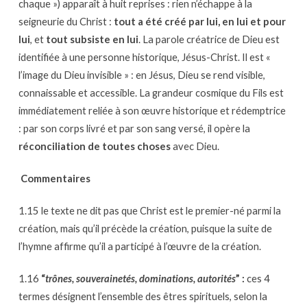
chaque ») apparaît à huit reprises : rien n’échappe à la
premier-
seigneurie du Christ :
tout a été créé par lui, en lui et pour
né
lui
, et
tout subsiste en lui
. La parole créatrice de Dieu est
d’entre
identifiée à une personne historique, Jésus-Christ. Il est «
les
l’image du Dieu invisible » : en Jésus, Dieu se rend visible,
morts
connaissable et accessible. La grandeur cosmique du Fils est
(Colossiens
immédiatement reliée à son œuvre historique et rédemptrice
1.15-
: par son corps livré et par son sang versé, il opère la
23)
réconciliation de toutes choses
avec Dieu.
Commentaires
1.15 le texte ne dit pas que Christ est le premier-né parmi la
création, mais qu’il précède la création, puisque la suite de
l’hymne affirme qu’il a participé à l’œuvre de la création.
1.16
“
trônes, souverainetés, dominations, autorités
” :
ces 4
termes désignent l’ensemble des êtres spirituels, selon la