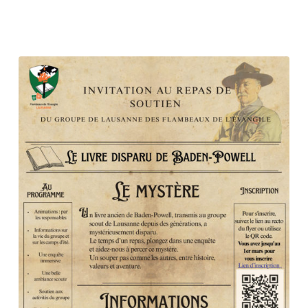
DE
SOUTIEN
du
Groupe
de
Lausanne
des
Flambeaux
de
l’Évangile