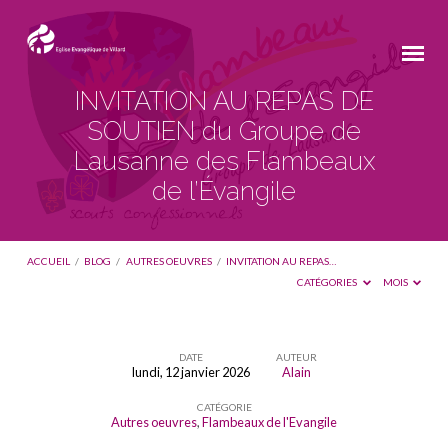
INVITATION AU REPAS DE
SOUTIEN du Groupe de
Lausanne des Flambeaux
de l’Évangile
ACCUEIL
/
BLOG
/
AUTRES OEUVRES
/
INVITATION AU REPAS…
CATÉGORIES
MOIS
DATE
AUTEUR
lundi, 12 janvier 2026
Alain
INVITATION
CATÉGORIE
AU
Autres oeuvres
,
Flambeaux de l'Evangile
REPAS