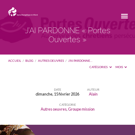
J’AI PARDONNE « Portes
Ouvertes »
ACCUEIL
/
BLOG
/
AUTRES OEUVRES
/
J’AI PARDONNE…
CATÉGORIES
MOIS
DATE
AUTEUR
dimanche, 15 février 2026
Alain
J’AI
CATÉGORIE
PARDONNE
Autres oeuvres
,
Groupe mission
« Portes
Ouvertes »