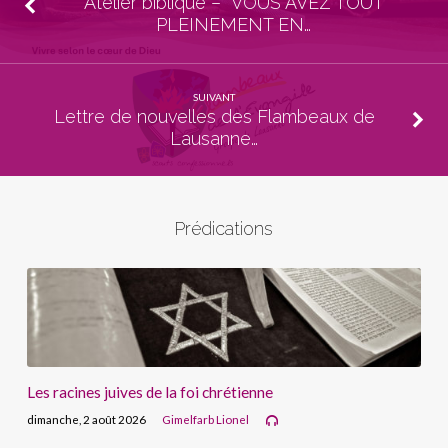
Atelier biblique – VOUS AVEZ TOUT
PLEINEMENT EN…
SUIVANT
Lettre de nouvelles des Flambeaux de
Lausanne…
Prédications
Les racines juives de la foi chrétienne
dimanche, 2 août 2026
Gimelfarb Lionel