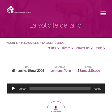
La solidité de la foi
ACCUEIL
/
PRÉDICATIONS
/
LA SOLIDITÉ DE LA…
SÉRIES
LIVRES
ORATEURS
MOIS
DATE
ORATEUR
LIVRE
dimanche, 10 mai 2026
Lehmann Yann
1 Samuel
,
Exode
La
solidité
Lecteur
de
00:00
00:00
audio
la
foi