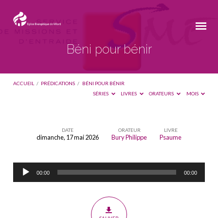
Béni pour bénir
ACCUEIL
/
PRÉDICATIONS
/
BÉNI POUR BÉNIR
SÉRIES
LIVRES
ORATEURS
MOIS
DATE
ORATEUR
LIVRE
dimanche, 17 mai 2026
Bury Philippe
Psaume
Béni
pour
Lecteur
bénir
00:00
00:00
audio