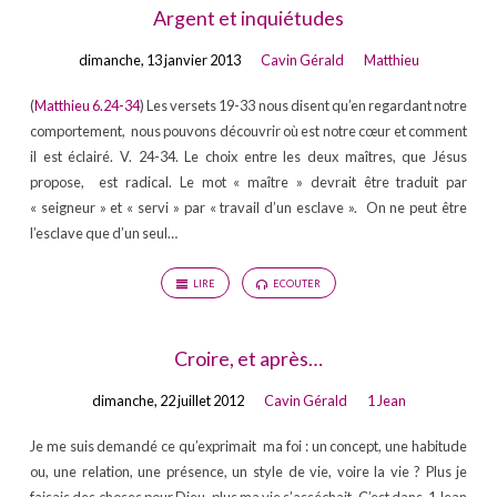
Argent et inquiétudes
dimanche, 13 janvier 2013
Cavin Gérald
Matthieu
(
Matthieu 6.24-34
) Les versets 19-33 nous disent qu’en regardant notre
comportement, nous pouvons découvrir où est notre cœur et comment
il est éclairé. V. 24-34. Le choix entre les deux maîtres, que Jésus
propose, est radical. Le mot « maître » devrait être traduit par
« seigneur » et « servi » par « travail d’un esclave ». On ne peut être
l’esclave que d’un seul…
LIRE
ECOUTER
Croire, et après…
dimanche, 22 juillet 2012
Cavin Gérald
1 Jean
Je me suis demandé ce qu’exprimait ma foi : un concept, une habitude
ou, une relation, une présence, un style de vie, voire la vie ? Plus je
faisais des choses pour Dieu, plus ma vie s’asséchait. C’est dans 1 Jean