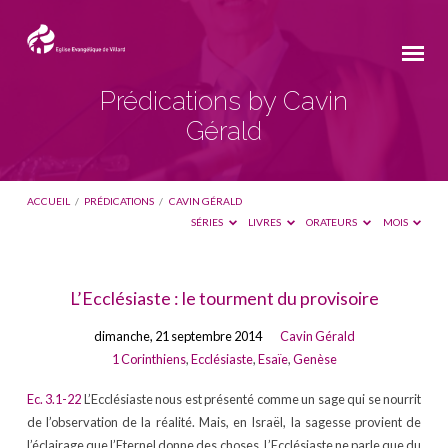
Prédications by Cavin
Gérald
ACCUEIL
/
PRÉDICATIONS
/
CAVIN GÉRALD
SÉRIES
LIVRES
ORATEURS
MOIS
Prédications
L’Ecclésiaste : le tourment du provisoire
by
dimanche, 21 septembre 2014
Cavin Gérald
Cavin
1 Corinthiens
,
Ecclésiaste
,
Esaïe
,
Genèse
Gérald
Ec. 3.1-22
L’Ecclésiaste nous est présenté comme un sage qui se nourrit
de l’observation de la réalité. Mais, en Israël, la sagesse provient de
l’éclairage que l’Eternel donne des choses. L’Ecclésiaste ne parle que du