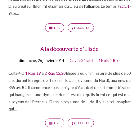
Dieu créateur (Elohim) et jamais du Dieu de l’alliance. Le temps, (
Ec 3.1
‐
9). Si…
LIRE
ECOUTER
A la découverte d’Elisée
dimanche, 26 janvier 2014
Cavin Gérald
1 Rois
,
2 Rois
Culte 4 D
1 Rois 19
à
2 Rois 12.20
Elisée a eu un ministère de plus de 50
ans durant le règne de 4 rois en Israël (royaume du Nord), aux env. de
855 av. JC. Il commence sous le règne d’Achab et de sa femme Jézabel
qui inaugurent une dynastie dont il est dit « qu’ils firent ce qui est mal
aux yeux de l’Eternel ». Dans le royaume de Juda, il y a le roi Josaphat
qui…
LIRE
ECOUTER