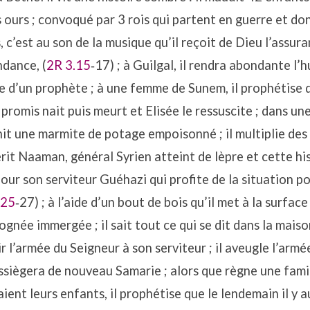
 ours ; convoqué par 3 rois qui partent en guerre et do
 c’est au son de la musique qu’il reçoit de Dieu l’assur
dance, (
2R 3.15
‐17) ; à Guilgal, il rendra abondante l’h
ve d’un prophète ; à une femme de Sunem, il prophétise q
t promis nait puis meurt et Elisée le ressuscite ; dans un
init une marmite de potage empoisonné ; il multiplie des 
uérit Naaman, général Syrien atteint de lèpre et cette hi
ur son serviteur Guéhazi qui profite de la situation po
.25
‐27) ; à l’aide d’un bout de bois qu’il met à la surface d
gnée immergée ; il sait tout ce qui se dit dans la maiso
voir l’armée du Seigneur à son serviteur ; il aveugle l’armé
 assiègera de nouveau Samarie ; alors que règne une fami
nt leurs enfants, il prophétise que le lendemain il y 