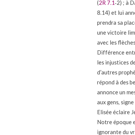
(
2R 7.1
‐2) ; à 
8.14) et lui ann
prendra sa place
une victoire lim
avec les flèches
Différence entr
les injustices d
d’autres prophèt
répond à des bes
annonce un mess
aux gens, signe
Elisée éclaire J
Notre époque es
ignorante du vr