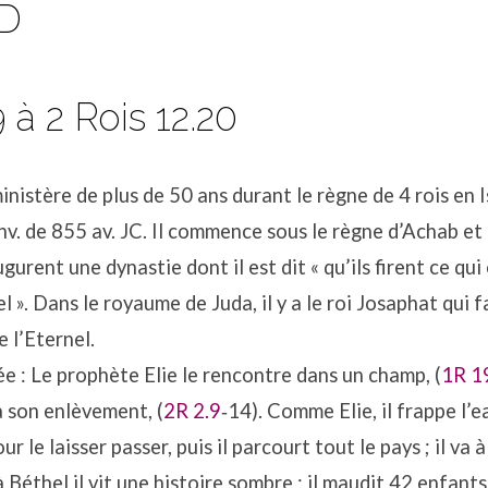
 D
9 à 2 Rois 12.20
ministère de plus de 50 ans durant le règne de 4 rois en 
nv. de 855 av. JC. Il commence sous le règne d’Achab e
gurent une dynastie dont il est dit « qu’ils firent ce qui
l ». Dans le royaume de Juda, il y a le roi Josaphat qui f
e l’Eternel.
ée : Le prophète Elie le rencontre dans un champ, (
1R 1
’à son enlèvement, (
2R 2.9
‐14). Comme Elie, il frappe l’
ur le laisser passer, puis il parcourt tout le pays ; il va à
 à Béthel il vit une histoire sombre : il maudit 42 enfant