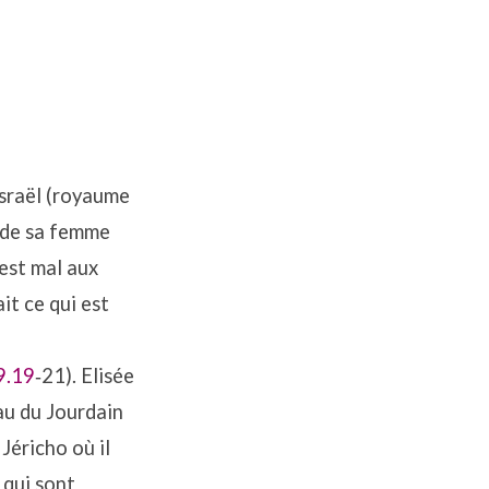
Israël (royaume
t de sa femme
 est mal aux
ait ce qui est
9.19
‐21). Elisée
eau du Jourdain
 Jéricho où il
s qui sont