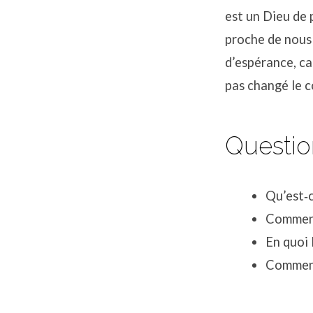
est un Dieu de 
proche de nous 
d’espérance, car
pas changé le c
Questio
Qu’est‐c
Comment 
En quoi 
Comment 