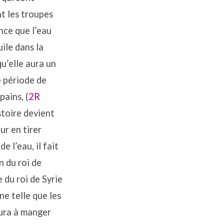
nt les troupes
ance que l’eau
uile dans la
u’elle aura un
e période de
pains, (
2R
stoire devient
ur en tirer
e l’eau, il fait
n du roi de
e du roi de Syrie
ne telle que les
aura à manger