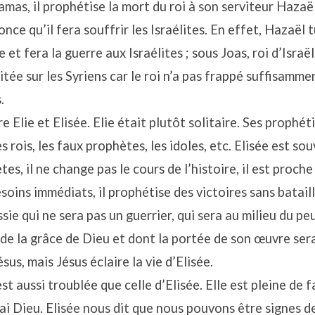
Damas, il prophétise la mort du roi à son serviteur Hazaël
once qu’il fera souffrir les Israélites. En effet, Hazaël t
 et fera la guerre aux Israélites ; sous Joas, roi d’Israël
itée sur les Syriens car le roi n’a pas frappé suffisammen
.
e Elie et Elisée. Elie était plutôt solitaire. Ses prophé
es rois, les faux prophètes, les idoles, etc. Elisée est s
es, il ne change pas le cours de l’histoire, il est proche
oins immédiats, il prophétise des victoires sans bataille
ie qui ne sera pas un guerrier, qui sera au milieu du peu
 de la grâce de Dieu et dont la portée de son œuvre sera
ésus, mais Jésus éclaire la vie d’Elisée.
t aussi troublée que celle d’Elisée. Elle est pleine de f
ai Dieu. Elisée nous dit que nous pouvons être signes de