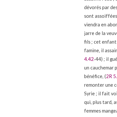
dévorés par des
sont assoiffées,
viendra en abon
jarre de la veu
fils ; cet enfan
famine, il assa
4.42
‐44) ; il g
un cauchemar po
bénéfice, (
2R 5
remonter une co
Syrie ; il fait 
qui, plus tard,
femmes mangeaie