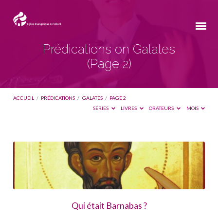
Prédications on Galates
(Page 2)
ACCUEIL
/
PRÉDICATIONS
/
GALATES
/
PAGE 2
SÉRIES
LIVRES
ORATEURS
MOIS
Prédications
on
Galates
(Page
2)
Qui était Barnabas ?