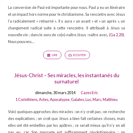
La conversion de Paul est importante pour nous. Paul a eu un itinéraire
et un impact hors norme pour le christianisme. Sa rencontre avec Jésus
l’a radicalement « retourné ». Il y aura « un avant » et « un après », un
changement radical suite à cette rencontre. Il attribuait à Jésus sa
nouvelle vie ; dans le sens de co(n)‐naître Jésus : naître avec, (
Ga 2.20
).
Nous pouvons…
LIRE
ECOUTER
Jésus-Christ – Ses miracles, les instantanés du
surnaturel
dimanche, 30 mars 2014
Cazes Eric
1 Corinthiens
,
Actes
,
Apocalypse
,
Galates
,
Luc
,
Marc
,
Matthieu
Voici quelques approches des miracles : on n’y croit pas ; on recherche
des explications ; on croit que Jésus a bien fait certaines choses, mais
elles ont été embellies par les apôtres ; ce serait mieux qu’il n’y en ait
pas eu, car Son message est suffisamment révolutionnaire ; on