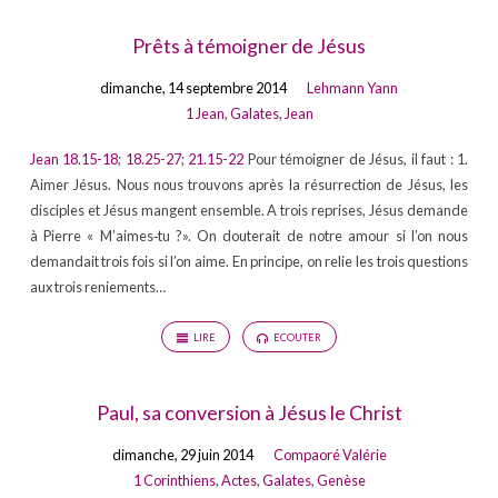
Prêts à témoigner de Jésus
dimanche, 14 septembre 2014
Lehmann Yann
1 Jean
,
Galates
,
Jean
Jean 18.15-18
;
18.25-27
;
21.15-22
Pour témoigner de Jésus, il faut : 1.
Aimer Jésus. Nous nous trouvons après la résurrection de Jésus, les
disciples et Jésus mangent ensemble. A trois reprises, Jésus demande
à Pierre « M’aimes‐tu ?». On douterait de notre amour si l’on nous
demandait trois fois si l’on aime. En principe, on relie les trois questions
aux trois reniements…
LIRE
ECOUTER
Paul, sa conversion à Jésus le Christ
dimanche, 29 juin 2014
Compaoré Valérie
1 Corinthiens
,
Actes
,
Galates
,
Genèse