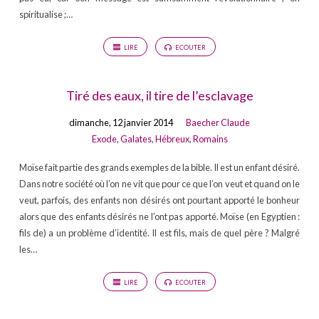
spiritualise ;…
LIRE
ECOUTER
Tiré des eaux, il tire de l’esclavage
dimanche, 12 janvier 2014
Baecher Claude
Exode
,
Galates
,
Hébreux
,
Romains
Moïse fait partie des grands exemples de la bible. Il est un enfant désiré.
Dans notre société où l’on ne vit que pour ce que l’on veut et quand on le
veut, parfois, des enfants non désirés ont pourtant apporté le bonheur
alors que des enfants désirés ne l’ont pas apporté. Moïse (en Egyptien :
fils de) a un problème d’identité. Il est fils, mais de quel père ? Malgré
les…
LIRE
ECOUTER