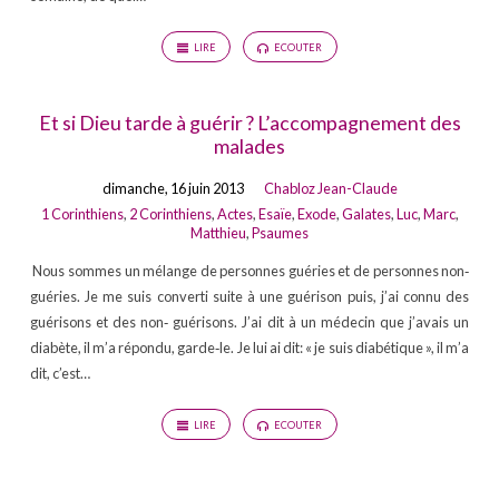
LIRE
ECOUTER
Et si Dieu tarde à guérir ? L’accompagnement des
malades
dimanche, 16 juin 2013
Chabloz Jean-Claude
1 Corinthiens
,
2 Corinthiens
,
Actes
,
Esaïe
,
Exode
,
Galates
,
Luc
,
Marc
,
Matthieu
,
Psaumes
Nous sommes un mélange de personnes guéries et de personnes non‐
guéries. Je me suis converti suite à une guérison puis, j’ai connu des
guérisons et des non‐ guérisons. J’ai dit à un médecin que j’avais un
diabète, il m’a répondu, garde‐le. Je lui ai dit: « je suis diabétique », il m’a
dit, c’est…
LIRE
ECOUTER