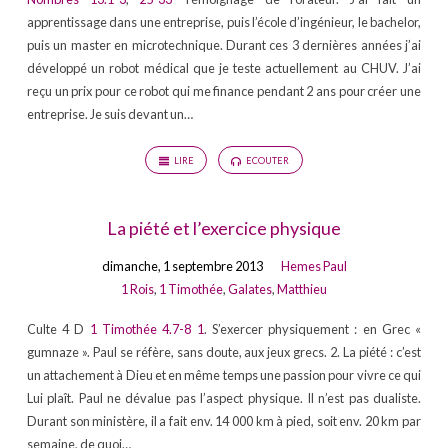
apprentissage dans une entreprise, puis l’école d’ingénieur, le bachelor,
puis un master en microtechnique. Durant ces 3 dernières années j’ai
développé un robot médical que je teste actuellement au CHUV. J’ai
reçu un prix pour ce robot qui me finance pendant 2 ans pour créer une
entreprise. Je suis devant un…
LIRE
ECOUTER
La piété et l’exercice physique
dimanche, 1 septembre 2013
Hemes Paul
1 Rois
,
1 Timothée
,
Galates
,
Matthieu
Culte 4 D
1 Timothée 4.7-8
1
. S’exercer physiquement : en Grec «
gumnaze ». Paul se réfère, sans doute, aux jeux grecs. 2. La piété : c’est
un attachement à Dieu et en même temps une passion pour vivre ce qui
Lui plaît. Paul ne dévalue pas l’aspect physique. Il n’est pas dualiste.
Durant son ministère, il a fait env. 14 000 km à pied, soit env. 20 km par
semaine, de quoi…