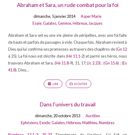
Abraham et Sara, un rude combat pour la foi
dimanche, 5 janvier 2014
Asper Marie
Esaïe
,
Galates
,
Genèse
,
Hébreux
,
Jacques
Abraham et Sara ont eu une vie pleine de péripéties, avec une foi faite
de hauts et parfois de passages à vide. Chaque fois, Abraham revient à
Dieu qui lui confirme ses promesses au travers des chapitres de (
Gn 12
à 25). La foi nous est décrite dans (
Hé 11.1
‐2) et parmi ses héros, nous
trouvons Abraham et Sara, (
Hé 11.8
‐9), 11, 17; (
Jc 2.23
) ; (
Gn 15.6
) ; (
Es
41.8
). Dieu…
LIRE
ECOUTER
Dans l’univers du travail
dimanche, 20 octobre 2013
Aurélien
Ephésiens
,
Exode
,
Galates
,
Hébreux
,
Matthieu
,
Nombres
Nombres 13.1-3
;
25-33
Témoignage de l’orateur. J’ai fait un