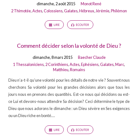
dimanche, 2 août 2015
Monot René
2 Thimotée
,
Actes
,
Colossiens
,
Galates
,
Hébreux
,
Jérémie
,
Philémon
LIRE
ECOUTER
Comment décider selon la volonté de Dieu ?
dimanche, 8 mars 2015
Baecher Claude
1 Thessaloniciens
,
2 Corinthiens
,
Actes
,
Ephésiens
,
Galates
,
Marc
,
Matthieu
,
Romains
Dieu n’a-t-il qu’une volonté pour les détails de notre vie ? Souvent nous
cherchons Sa volonté pour les grandes décisions alors que tous les
jours nous en prenons des quantités. Est-ce nous qui décidons ou est-
ce Lui et devons-nous attendre Sa décision? Ceci détermine le type de
Dieu que nous adorons le dimanche : un Dieu sévère en Ses exigences
ou un Dieu riche en bonté.…
LIRE
ECOUTER