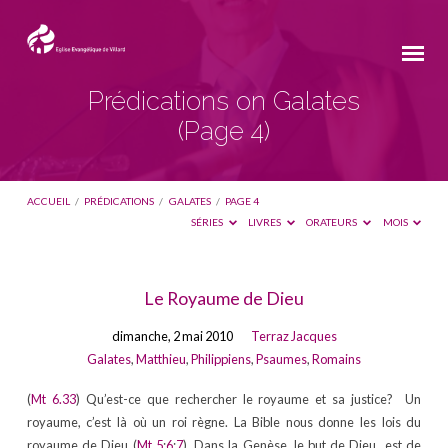
Prédications on Galates
(Page 4)
ACCUEIL
/
PRÉDICATIONS
/
GALATES
/
PAGE 4
SÉRIES
LIVRES
ORATEURS
MOIS
Prédications
Le Royaume de Dieu
on
dimanche, 2 mai 2010
Terraz Jacques
Galates
Galates
,
Matthieu
,
Philippiens
,
Psaumes
,
Romains
(Page
(
Mt 6.33
) Qu’est-ce que rechercher le royaume et sa justice? Un
4)
royaume, c’est là où un roi règne. La Bible nous donne les lois du
royaume de Dieu (
Mt 5
;
6
;
7
). Dans la Genèse, le but de Dieu est de