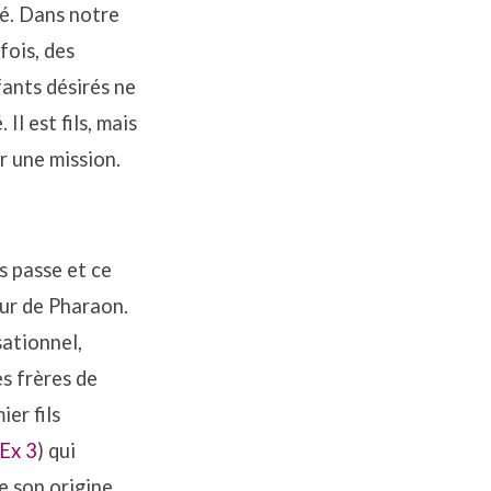
ré. Dans notre
fois, des
ants désirés ne
Il est fils, mais
ur une mission.
s passe et ce
our de Pharaon.
sationnel,
es frères de
ier fils
Ex 3
) qui
re son origine