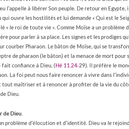
eu l’appelle à libérer Son peuple. De retour en Egypte, i
qui ouvre les hostilités et lui demande « Qui est le Seig
elé « le roi de toute vie ». Comme Moïse a un problème 
ère pour parler à sa place. Les signes et les prodiges qui
ur courber Pharaon. Le bâton de Moïse, qui se transfor
eptre de pharaon (le bâton) et la menace de mort pour 
 fait confiance à Dieu, (
Hé 11.24
‐29). Il préfère le mo
n. La foi peut nous faire renoncer à vivre dans l’indiv
t tout maîtriser et à renoncer à profiter de la vie du cô
 de Dieu.
r de Dieu
.
un problème d’élocution et d’identité. Dieu va le rejoind