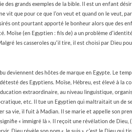
ie des grands exemples de la bible. Il est un enfant dési
ne vit que pour ce que l’on veut et quand on le veut, par
irés ont pourtant apporté le bonheur alors que des enf
é. Moïse (en Egyptien : fils de) a un problème d’identité. 
algré les casseroles qu’il tire, il est choisi par Dieu po
ibu deviennent des hôtes de marque en Egypte. Le temp
détesté des Egyptiens. Moïse, Hébreu, est élevé à la c
 éducation extraordinaire, au niveau linguistique, organi
ocratique, etc. Il tue un Egyptien qui maltraitait un de s
r sa vie, il fuit à Madian. Il se marie et appelle son prem
gnifie « immigré là ». Il reçoit une révélation de Dieu, (
ervir. Dieu révèle son nom « Je suis », c’est le Dieu qui ti