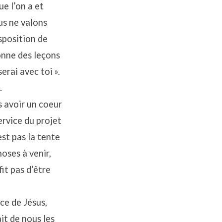
e l’on a et
us ne valons
isposition de
onne des leçons
serai avec toi ».
.
 avoir un coeur
rvice du projet
st pas la tente
oses à venir,
fit pas d’être
ice de Jésus,
ait de nous les