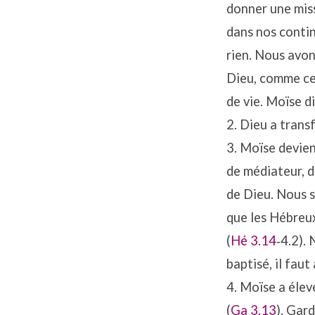
donner une miss
dans nos contin
rien. Nous avon
Dieu, comme cet
de vie. Moïse di
2. Dieu a trans
3. Moïse devien
de médiateur, d
de Dieu. Nous s
que les Hébreux
(
Hé 3.14
‐4.2). 
baptisé, il faut
4. Moïse a élevé
(
Ga 3.13
). Gard