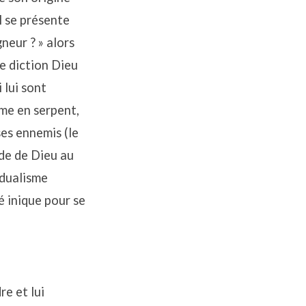
l se présente
neur ? » alors
de diction Dieu
 lui sont
me en serpent,
ses ennemis (le
nde de Dieu au
idualisme
té inique pour se
re et lui