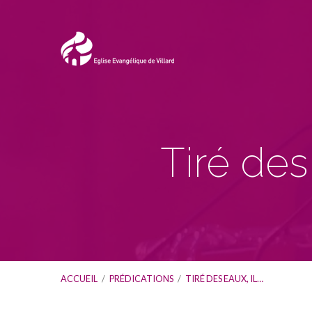
Tiré des 
ACCUEIL
/
PRÉDICATIONS
/
TIRÉ DES EAUX, IL…