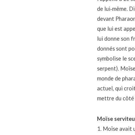
de lui‐même. Di
devant Pharaon 
que lui est app
lui donne son fr
donnés sont po
symbolise le sc
serpent). Moïse
monde de pharao
actuel, qui croi
mettre du côté
Moïse serviteu
1. Moïse avait 