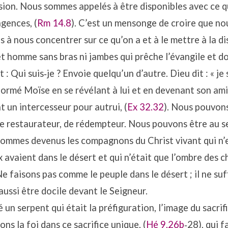
ion. Nous sommes appelés à être disponibles avec ce qu
gences, (
Rm 14.8
). C’est un mensonge de croire que no
s à nous concentrer sur ce qu’on a et à le mettre à la d
 homme sans bras ni jambes qui prêche l’évangile et d
t : Qui suis‐je ? Envoie quelqu’un d’autre. Dieu dit : « je 
formé Moïse en se révélant à lui et en devenant son ami
t un intercesseur pour autrui, (
Ex 32.32
). Nous pouvons
e restaurateur, de rédempteur. Nous pouvons être au se
ommes devenus les compagnons du Christ vivant qui n’e
 avaient dans le désert et qui n’était que l’ombre des ch
Ne faisons pas comme le peuple dans le désert ; il ne suf
 aussi être docile devant le Seigneur.
 un serpent qui était la préfiguration, l’image du sacrif
ons la foi dans ce sacrifice unique, (
Hé 9.26b
‐28), qui f