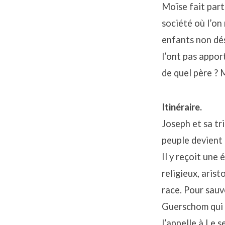
Moïse fait part
société où l’on 
enfants non dés
l’ont pas apport
de quel père ? M
Itinéraire.
Joseph et sa tr
peuple devient 
Il y reçoit une
religieux, arist
race. Pour sauve
Guerschom qui si
l’appelle à Le s