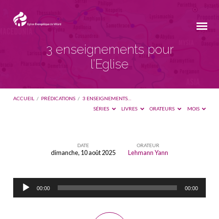
3 enseignements pour
l’Eglise
ACCUEIL
/
PRÉDICATIONS
/
3 ENSEIGNEMENTS…
SÉRIES
LIVRES
ORATEURS
MOIS
DATE
ORATEUR
dimanche, 10 août 2025
Lehmann Yann
3
enseignements
Lecteur
pour
00:00
00:00
audio
l’Eglise