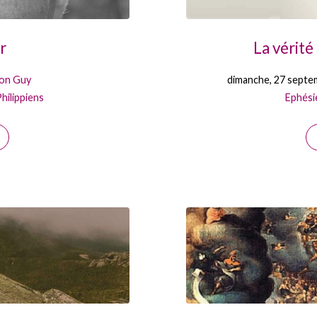
r
La vérit
on Guy
dimanche, 27 septe
hilippiens
Ephési