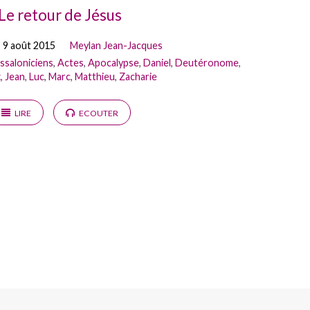
Le retour de Jésus
 9 août 2015
Meylan Jean-Jacques
ssaloniciens
,
Actes
,
Apocalypse
,
Daniel
,
Deutéronome
,
x
,
Jean
,
Luc
,
Marc
,
Matthieu
,
Zacharie
LIRE
ECOUTER