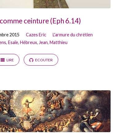
é comme ceinture (Eph 6.14)
mbre 2015
Cazes Eric
L'armure du chrétien
ens
,
Esaïe
,
Hébreux
,
Jean
,
Matthieu
LIRE
ECOUTER