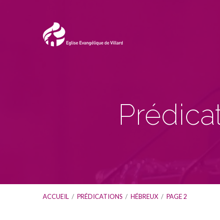
Prédica
ACCUEIL
/
PRÉDICATIONS
/
HÉBREUX
/
PAGE 2