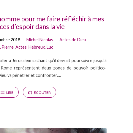
 homme pour me faire réfléchir à mes
ces d’espoir dans la vie
embre 2018
Michel Nicolas
Actes de Dieu
1 Pierre
,
Actes
,
Hébreux
,
Luc
aller à Jérusalem sachant qu’il devrait poursuivre jusqu’à
t Rome représentent deux zones de pouvoir politico-
Dieu va pénétrer et confronter.…
LIRE
ECOUTER