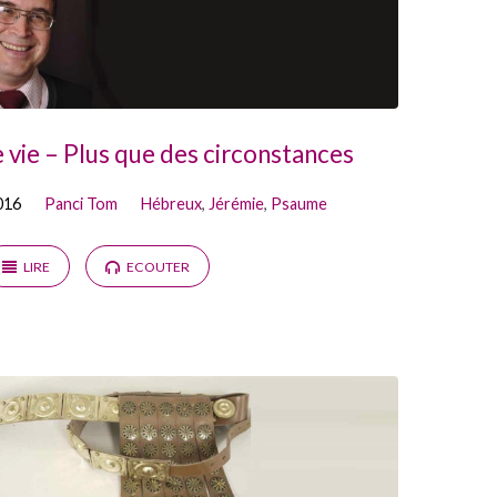
 vie – Plus que des circonstances
016
Panci Tom
Hébreux
,
Jérémie
,
Psaume
LIRE
ECOUTER