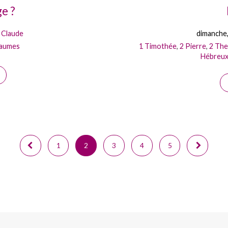
ge ?
 Claude
dimanche,
aumes
1 Timothée
,
2 Pierre
,
2 The
Hébreu
1
2
3
4
5