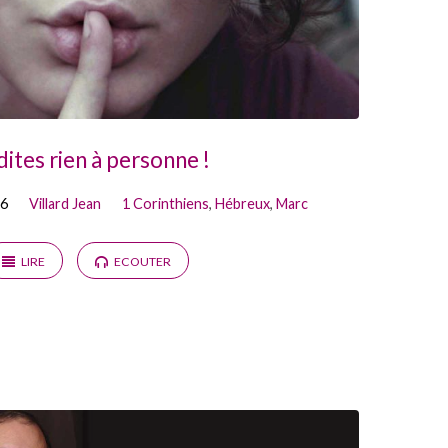
dites rien à personne !
16
Villard Jean
1 Corinthiens
,
Hébreux
,
Marc
LIRE
ECOUTER