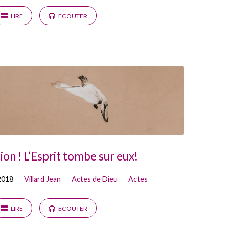
LIRE
ECOUTER
on ! L’Esprit tombe sur eux!
2018
Villard Jean
Actes de Dieu
Actes
LIRE
ECOUTER