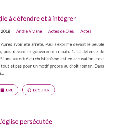
le à défendre et à intégrer
 2018
André Viviane
Actes de Dieu
Actes
Après avoir été arrêté, Paul s’exprime devant le peuple
rin, puis devant le gouverneur romain. 1. La défense de
. Si une autorité du christianisme est en accusation, c’est
t tout et pas pour un motif propre au droit romain. Dans
au…
LIRE
ECOUTER
L’église persécutée