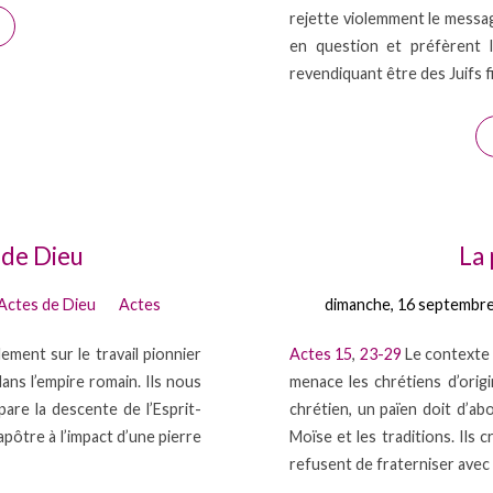
rejette violemment le messag
en question et préfèrent l
revendiquant être des Juifs 
n de Dieu
La 
Actes de Dieu
Actes
dimanche, 16 septembr
ement sur le travail pionnier
Actes 15
,
23-29
Le contexte L
ans l’empire romain. Ils nous
menace les chrétiens d’orig
mpare la descente de l’Esprit-
chrétien, un païen doit d’ab
apôtre à l’impact d’une pierre
Moïse et les traditions. Ils
refusent de fraterniser avec