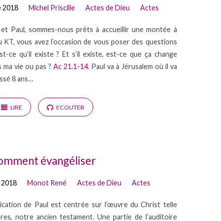
e 2018
Michel Priscille
Actes de Dieu
Actes
et Paul, sommes-nous prêts à accueillir une montée à
u KT, vous avez l’occasion de vous poser des questions
st-ce qu’il existe ? Et s’il existe, est-ce que ça change
 ma vie ou pas ?
Ac 21.1-14
. Paul va à Jérusalem où il va
passé 8 ans…
LIRE
ECOUTER
omment évangéliser
 2018
Monot René
Actes de Dieu
Actes
dication de Paul est centrée sur l’œuvre du Christ telle
res, notre ancien testament. Une partie de l’auditoire