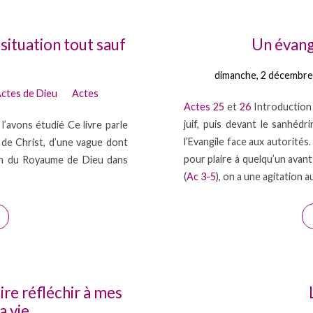
situation tout sauf
Un évangi
dimanche, 2 décembre
ctes de Dieu
Actes
Actes 25
et
26
Introduction 
juif, puis devant le sanhéd
l’avons étudié Ce livre parle
l’Evangile face aux autorités
de Christ, d’une vague dont
pour plaire à quelqu’un avan
tion du Royaume de Dieu dans
(
Ac 3-5
), on a une agitation 
re réfléchir à mes
a vie