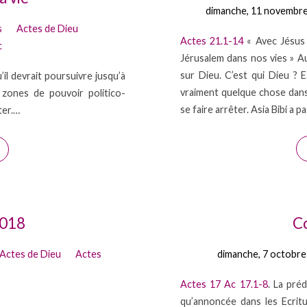
dimanche, 11 novembr
s
Actes de Dieu
Actes 21.1-14
« Avec Jésus 
c
Jérusalem dans nos vies » A
sur Dieu. C’est qui Dieu ? E
’il devrait poursuivre jusqu’à
vraiment quelque chose dans
zones de pouvoir politico-
se faire arrêter. Asia Bibi a 
ter.…
2018
C
Actes de Dieu
Actes
dimanche, 7 octobre
Actes 17
Ac 17.1-8
. La pré
qu’annoncée dans les Ecritu