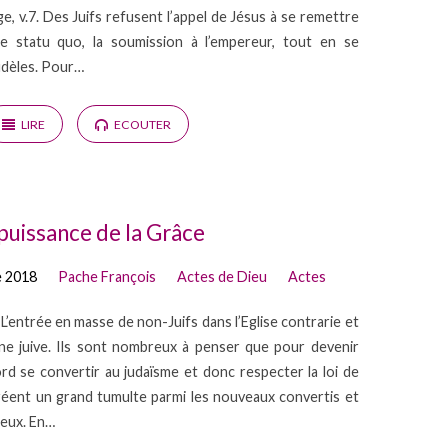
e, v.7. Des Juifs refusent l’appel de Jésus à se remettre
e statu quo, la soumission à l’empereur, tout en se
fidèles. Pour…
LIRE
ECOUTER
puissance de la Grâce
e 2018
Pache François
Actes de Dieu
Actes
’entrée en masse de non-Juifs dans l’Eglise contrarie et
ine juive. Ils sont nombreux à penser que pour devenir
ord se convertir au judaïsme et donc respecter la loi de
 créent un grand tumulte parmi les nouveaux convertis et
 eux. En…