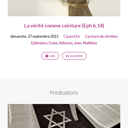
La vérité comme ceinture (Eph 6.14)
dimanche, 27 septembre 2015
Cazes Eric
L'armure du chrétien
Ephésiens
,
Esaïe
,
Hébreux
,
Jean
,
Matthieu
LIRE
ECOUTER
Prédications