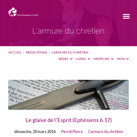
L'armure du chrétien
ACCUEIL
/
PRÉDICATIONS
/
L'ARMURE DU CHRÉTIEN
SÉRIES
LIVRES
ORATEURS
MOIS
L'armure
du
chrétien
Le glaive de l’Esprit (Ephésiens 6.17)
dimanche, 20 mars 2016
Perrot Pierre
L'armure du chrétien