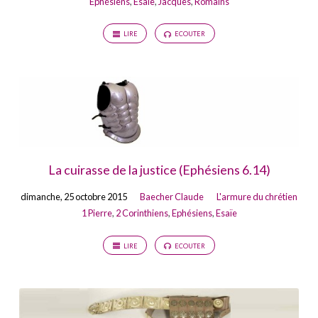
Ephésiens
,
Esaïe
,
Jacques
,
Romains
LIRE
ECOUTER
La cuirasse de la justice (Ephésiens 6.14)
dimanche, 25 octobre 2015
Baecher Claude
L'armure du chrétien
1 Pierre
,
2 Corinthiens
,
Ephésiens
,
Esaïe
LIRE
ECOUTER