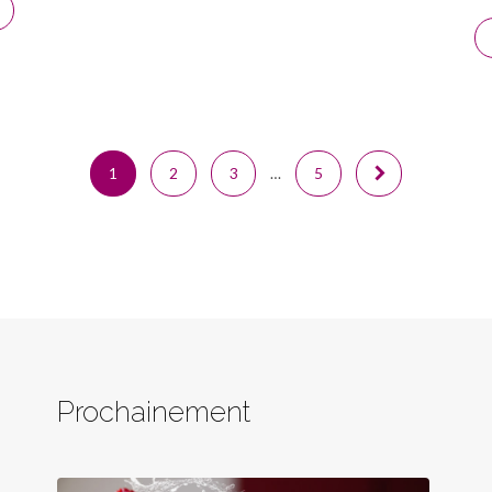
1
2
3
…
5
Prochainement