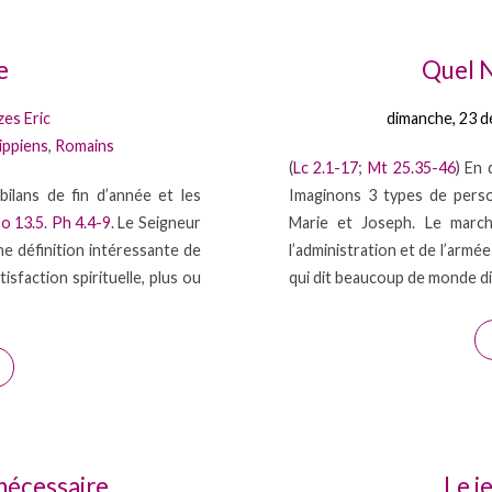
e
Quel N
zes Eric
dimanche, 23 
lippiens
,
Romains
(
Lc 2.1-17
;
Mt 25.35-46
) En 
bilans de fin d’année et les
Imaginons 3 types de pers
o 13.5
.
Ph 4.4-9
. Le Seigneur
Marie et Joseph. Le marc
e définition intéressante de
l’administration et de l’armé
isfaction spirituelle, plus ou
qui dit beaucoup de monde d
 nécessaire
Le j