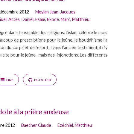
 décembre 2012
Meylan Jean-Jacques
muel
,
Actes
,
Daniel
,
Esaïe
,
Exode
,
Marc
,
Matthieu
égré dans l’ensemble des religions. L’islam célèbre le mois
aucoup de prescriptions pour le jeûne, le bouddhisme l’a
n du corps et de l’esprit. Dans l’ancien testament, il n’y
ite pour le jeûne, mais des injonctions. Les différents
LIRE
ECOUTER
dote à la prière anxieuse
bre 2012
Baecher Claude
Ezéchiel
,
Matthieu