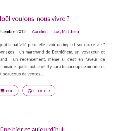
oël voulons-nous vivre ?
décembre 2012
Aurélien
Luc
,
Matthieu
quoi la nativité peut-elle avoir un impact sur notre vie ?
onnages : un marchand de Bethléhem, un voyageur et
hand : un recensement, même si c’est en faveur de
e romaine, quelle aubaine! Il y aura beaucoup de monde et
it beaucoup de ventes.…
LIRE
ECOUTER
eûne hier et aujourd’hui