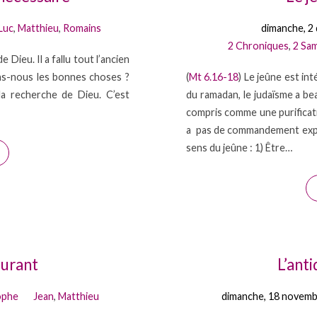
Luc
,
Matthieu
,
Romains
dimanche, 2
2 Chroniques
,
2 Sa
e Dieu. Il a fallu tout l’ancien
ns-nous les bonnes choses ?
(
Mt 6.16-18
) Le jeûne est int
la recherche de Dieu. C’est
du ramadan, le judaïsme a be
compris comme une purificatio
a pas de commandement explic
sens du jeûne : 1) Être…
ourant
L’anti
ophe
Jean
,
Matthieu
dimanche, 18 novem