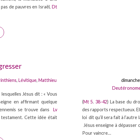
a pas de pauvres en Israël,
Dt
ogresser
inthiens
,
Lévitique
,
Matthieu
dimanche
Deutéronom
 lesquelles Jésus dit : « Vous
seigne en affirmant quelque
(
Mt 5
.
38-42
) La base du droi
s ennemis se trouve dans
Lv
des rapports respectueux. Ell
 testament. Cette idée était
loi dit qu’il sera fait à l’autre
Jésus enseigne à dépasser c
Pour vaincre…