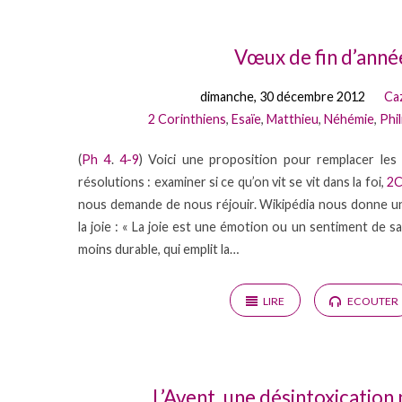
Prédications
Vœux de fin d’anné
dimanche, 30 décembre 2012
Ca
from
2 Corinthiens
,
Esaïe
,
Matthieu
,
Néhémie
,
Phi
2012
(
Ph 4
.
4-9
) Voici une proposition pour remplacer les 
résolutions : examiner si ce qu’on vit se vit dans la foi,
2C
nous demande de nous réjouir. Wikipédia nous donne un
la joie : « La joie est une émotion ou un sentiment de sat
moins durable, qui emplit la…
LIRE
ECOUTER
L’Avent, une désintoxication