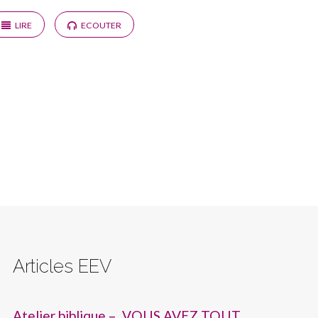
LIRE
ECOUTER
Articles EEV
Atelier biblique – VOUS AVEZ TOUT