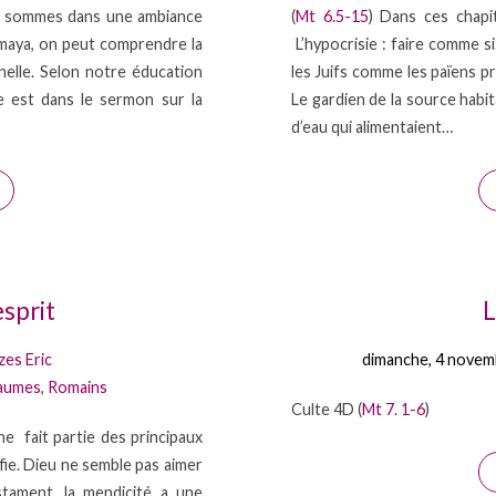
s sommes dans une ambiance
(
Mt 6.5-15
) Dans ces chapi
 maya, on peut comprendre la
L’hypocrisie : faire comme si
nelle. Selon notre éducation
les Juifs comme les païens pri
e est dans le sermon sur la
Le gardien de la source habit
d’eau qui alimentaient…
esprit
L
zes Eric
dimanche, 4 novem
aumes
,
Romains
Culte 4D (
Mt 7
.
1-6
)
ne fait partie des principaux
tifie. Dieu ne semble pas aimer
stament, la mendicité a une