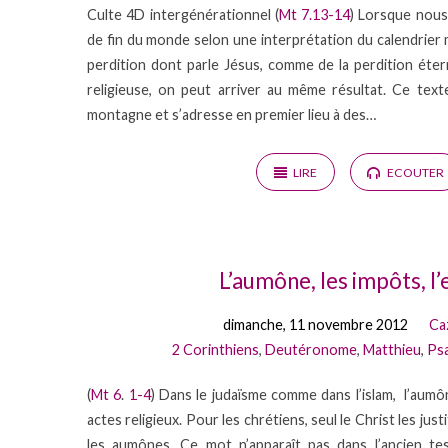
Culte 4D intergénérationnel (
Mt 7.13-14
) Lorsque nou
de fin du monde selon une interprétation du calendrier
perdition dont parle Jésus, comme de la perdition éter
religieuse, on peut arriver au même résultat. Ce text
montagne et s’adresse en premier lieu à des…
LIRE
ECOUTER
L’aumône, les impôts, l’
dimanche, 11 novembre 2012
Ca
2 Corinthiens
,
Deutéronome
,
Matthieu
,
Ps
(
Mt 6
.
1-4
) Dans le judaïsme comme dans l’islam, l’aumô
actes religieux. Pour les chrétiens, seul le Christ les jus
les aumônes. Ce mot n’apparaît pas dans l’ancien te