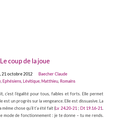
Le coup de la joue
, 21 octobre 2012
Baecher Claude
e
,
Ephésiens
,
Lévitique
,
Matthieu
,
Romains
t, c’est l’égalité pour tous, faibles et forts. Elle permet
e est un progrès sur la vengeance. Elle est dissuasive. La
 la même chose qu’il t’a été fait (
Lv 24.20-21
;
Dt 19.16-21
.
e mode de fonctionnement : je te donne – tu me rends.