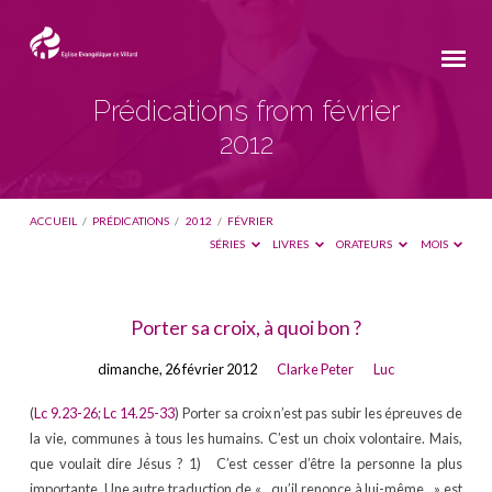
Prédications from février
2012
ACCUEIL
/
PRÉDICATIONS
/
2012
/
FÉVRIER
SÉRIES
LIVRES
ORATEURS
MOIS
Prédications
Porter sa croix, à quoi bon ?
from
dimanche, 26 février 2012
Clarke Peter
Luc
février
2012
(
Lc 9.23-26
;
Lc 14.25-33
) Porter sa croix n’est pas subir les épreuves de
la vie, communes à tous les humains. C’est un choix volontaire. Mais,
que voulait dire Jésus ? 1) C’est cesser d’être la personne la plus
importante. Une autre traduction de «…qu’il renonce à lui-même…» est