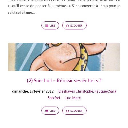
«…qu’il cesse de penser à lui-même…». Si se convertir à Jésus pour le
salut se fait une…
LIRE
ECOUTER
(2) Sois fort – Réussir ses échecs ?
dimanche, 19 février 2012
Deshayes Christophe
,
Fauquex Sara
Sois fort
Luc
,
Marc
LIRE
ECOUTER