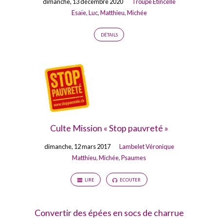
dimanche, 13 décembre 2020
Troupe Etincelle
Esaïe
,
Luc
,
Matthieu
,
Michée
DÉTAILS
Culte Mission « Stop pauvreté »
dimanche, 12 mars 2017
Lambelet Véronique
Matthieu
,
Michée
,
Psaumes
LIRE
ECOUTER
Convertir des épées en socs de charrue