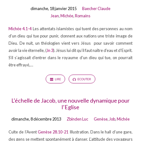
dimanche, 18 janvier 2015
Baecher Claude
Jean
,
Michée
,
Romains
Michée 4.1-4
Les attentats islamistes qui tuent des personnes au nom
d’un dieu qui tue pour punir, donnent aux nations une triste image de
Dieu. De nuit, un théologien vient vers Jésus pour savoir comment
avoir la vie éternelle, (
Jn 3
). Jésus lui dit qu’il faut naître d’eau et d’Esprit.
S’il s’agissait d’entrer dans le royaume d’un dieu qui tue, on pourrait
être effrayé,…
LIRE
ECOUTER
L’échelle de Jacob, une nouvelle dynamique pour
l’Eglise
dimanche, 8 décembre 2013
Zbinden Luc
Genèse
,
Job
,
Michée
Culte de l’Avent
Genèse 28.10-21
Illustration. Dans le hall d’une gare,
des gens se mettent spontanément à danser. L’attitude des voyageurs