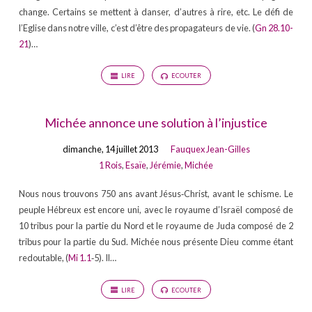
change. Certains se mettent à danser, d’autres à rire, etc. Le défi de
l’Eglise dans notre ville, c’est d’être des propagateurs de vie. (
Gn 28.10-
21
)…
LIRE
ECOUTER
Michée annonce une solution à l’injustice
dimanche, 14 juillet 2013
Fauquex Jean-Gilles
1 Rois
,
Esaïe
,
Jérémie
,
Michée
Nous nous trouvons 750 ans avant Jésus‐Christ, avant le schisme. Le
peuple Hébreux est encore uni, avec le royaume d’Israël composé de
10 tribus pour la partie du Nord et le royaume de Juda composé de 2
tribus pour la partie du Sud. Michée nous présente Dieu comme étant
redoutable, (
Mi 1.1
‐5). Il…
LIRE
ECOUTER