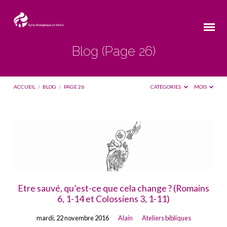
Blog
(Page 26)
ACCUEIL
/
BLOG
/
PAGE 26
CATÉGORIES
MOIS
Blog
(Page
26)
Etre sauvé, qu’est-ce que cela change ? (Romains
6, 1-14 et Colossiens 3, 1-11)
mardi, 22 novembre 2016
Alain
Ateliers bibliques