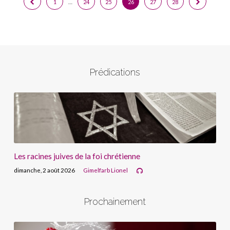
1
…
24
25
26
27
28
Prédications
Les racines juives de la foi chrétienne
dimanche, 2 août 2026
Gimelfarb Lionel
Prochainement