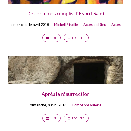
Des hommes remplis d’Esprit Saint
dimanche, 15 avril 2018
Michel Priscille
Actes de Dieu
Actes
LIRE
ECOUTER
Après la résurrection
dimanche, 8 avril 2018
Compaoré Valérie
LIRE
ECOUTER