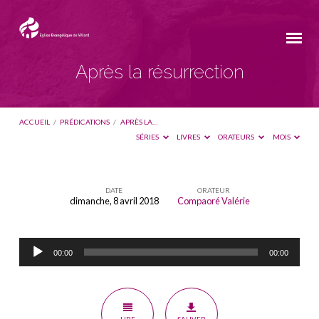
Après la résurrection
ACCUEIL
/
PRÉDICATIONS
/
APRÈS LA…
SÉRIES
LIVRES
ORATEURS
MOIS
DATE
ORATEUR
dimanche, 8 avril 2018
Compaoré Valérie
Après
la
Lecteur
résurrection
00:00
00:00
audio