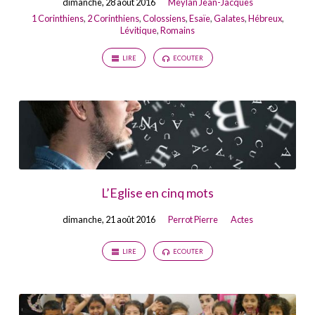
dimanche, 28 août 2016
Meylan Jean-Jacques
1 Corinthiens
,
2 Corinthiens
,
Colossiens
,
Esaïe
,
Galates
,
Hébreux
,
Lévitique
,
Romains
LIRE
ECOUTER
L’Eglise en cinq mots
dimanche, 21 août 2016
Perrot Pierre
Actes
LIRE
ECOUTER