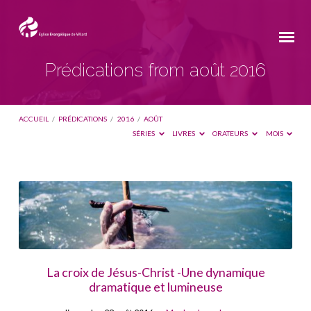
Prédications from août 2016
ACCUEIL
/
PRÉDICATIONS
/
2016
/
AOÛT
SÉRIES
LIVRES
ORATEURS
MOIS
Prédications
from
août
2016
La croix de Jésus-Christ -Une dynamique
dramatique et lumineuse