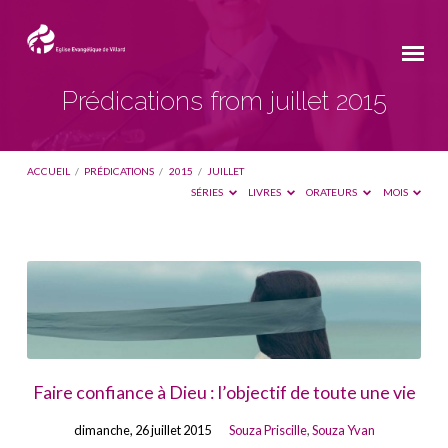
Prédications from juillet 2015
ACCUEIL
/
PRÉDICATIONS
/
2015
/
JUILLET
SÉRIES
LIVRES
ORATEURS
MOIS
Prédications
from
juillet
2015
Faire confiance à Dieu : l’objectif de toute une vie
dimanche, 26 juillet 2015
Souza Priscille
,
Souza Yvan