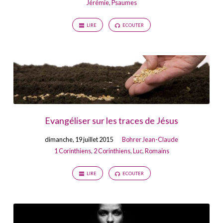
Jérémie
,
Psaumes
LIRE
ECOUTER
Evangéliser sur les traces de Jésus
dimanche, 19 juillet 2015
Bohrer Jean-Claude
1 Corinthiens
,
2 Corinthiens
,
Luc
,
Romains
LIRE
ECOUTER