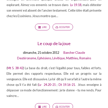
explorant. Aimez vos ennemis se trouve dans
Lv 19.18
, mais détester
son ennemi est absent de l’ancien testament. Cette idée était présente
chez les Esséniens. Jésus montre que…
LIRE
ECOUTER
Le coup de la joue
dimanche, 21 octobre 2012
Baecher Claude
Deutéronome
,
Ephésiens
,
Lévitique
,
Matthieu
,
Romains
(
Mt 5
.
38-42
) La base du droit, c’est l’égalité pour tous, faibles et forts.
Elle permet des rapports respectueux. Elle est un progrès sur la
vengeance. Elle est dissuasive. La loi dit qu’il sera fait à l’autre la même
chose qu’il t’a été fait (
Lv 24.20-21
;
Dt 19.16-21
. Jésus enseigne à
dépasser ce mode de fonctionnement : je te donne – tu me rends. Pour
vaincre…
LIRE
ECOUTER