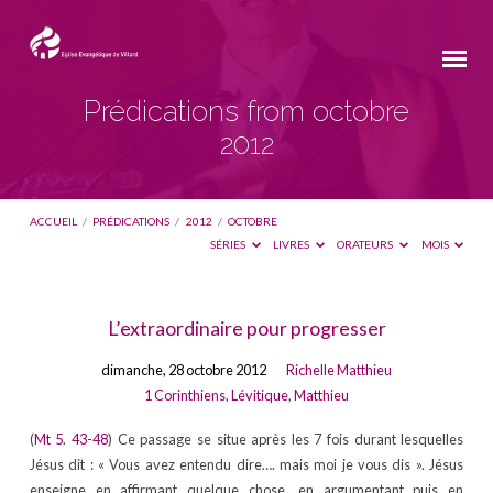
Prédications from octobre
2012
ACCUEIL
/
PRÉDICATIONS
/
2012
/
OCTOBRE
SÉRIES
LIVRES
ORATEURS
MOIS
Prédications
L’extraordinaire pour progresser
from
dimanche, 28 octobre 2012
Richelle Matthieu
octobre
1 Corinthiens
,
Lévitique
,
Matthieu
2012
(
Mt 5
.
43-48
) Ce passage se situe après les 7 fois durant lesquelles
Jésus dit : « Vous avez entendu dire…. mais moi je vous dis ». Jésus
enseigne en affirmant quelque chose, en argumentant puis en