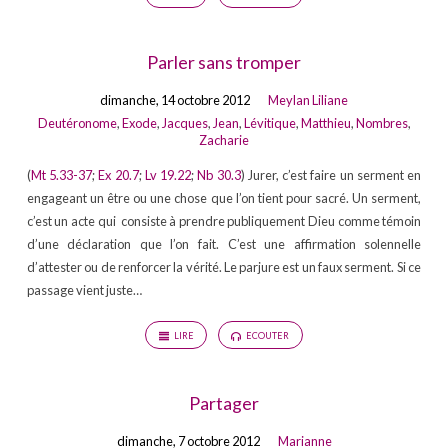
Parler sans tromper
dimanche, 14 octobre 2012
Meylan Liliane
Deutéronome
,
Exode
,
Jacques
,
Jean
,
Lévitique
,
Matthieu
,
Nombres
,
Zacharie
(
Mt 5.33-37
;
Ex 20.7
;
Lv 19.22
;
Nb 30.3
) Jurer, c’est faire un serment en
engageant un être ou une chose que l’on tient pour sacré. Un serment,
c’est un acte qui consiste à prendre publiquement Dieu comme témoin
d’une déclaration que l’on fait. C’est une affirmation solennelle
d’attester ou de renforcer la vérité. Le parjure est un faux serment. Si ce
passage vient juste…
LIRE
ECOUTER
Partager
dimanche, 7 octobre 2012
Marianne