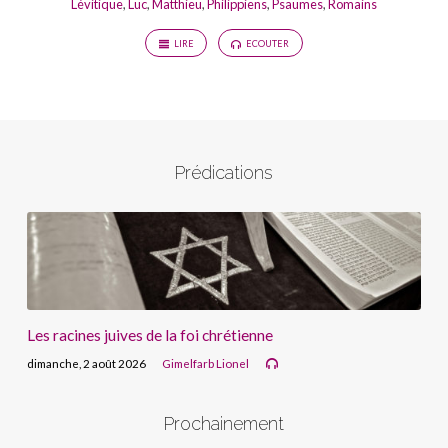
Lévitique
,
Luc
,
Matthieu
,
Philippiens
,
Psaumes
,
Romains
LIRE
ECOUTER
Prédications
Les racines juives de la foi chrétienne
dimanche, 2 août 2026
Gimelfarb Lionel
Prochainement