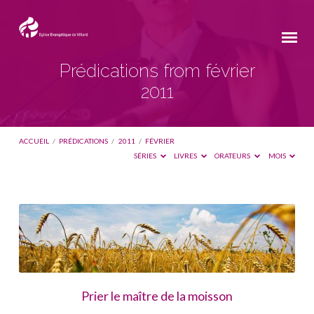
Prédications from février
2011
ACCUEIL
/
PRÉDICATIONS
/
2011
/
FÉVRIER
SÉRIES
LIVRES
ORATEURS
MOIS
Prédications
from
février
2011
Prier le maître de la moisson