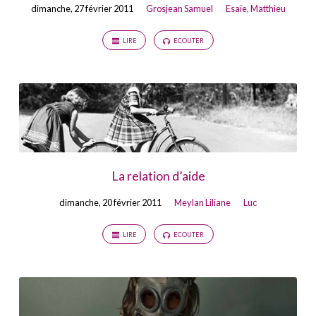
dimanche, 27 février 2011
Grosjean Samuel
Esaïe
,
Matthieu
LIRE
ECOUTER
La relation d’aide
dimanche, 20 février 2011
Meylan Liliane
Luc
LIRE
ECOUTER