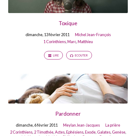
Toxique
dimanche, 13 février 2011
Michel Jean-François
1 Corinthiens
,
Marc
,
Matthieu
LIRE
ECOUTER
Pardonner
dimanche, 6 février 2011
Meylan Jean-Jacques
La prière
2 Corinthiens
,
2 Timothée
,
Actes
,
Ephésiens
,
Exode
,
Galates
,
Genèse
,