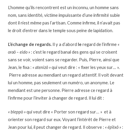
L’homme qu’ils rencontrent est un inconnu, un homme sans
nom, sans identité, victime impuissante d’une infirmité subie
dont il n’est même pas l’artisan. Comme infirme, il n’avait pas
le droit d’entrer dans le temple sous peine de lapidation.
L’échange de regards.
Il y a d’abord
le
regard de l’infirme
«
oraô – eido »
: c’est le regard banal des gens qui se croisent
sans se voir, voient sans se regarder. Puis, Pierre, ainsi que
Jean, le fixa :
« atenizô »
qui veut dire : « fixer les yeux sur… ».
Pierre adresse au mendiant un regard attentif. Il voit devant
lui un homme, pas seulement un numéro, un anonyme. Le
mendiant est une personne. Pierre adresse ce regard à
l’infirme pour l’inviter à changer de regard. Il lui dit :
« bleppò »
qui veut dire « Porter son regard sur… » et à
orienter son regard sur eux. Voyant l’intérêt de Pierre et
Jean pour lui, il peut changer de regard. Il observe :
« ép’éxô »
: