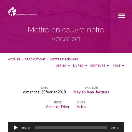
Mettre en œuvre notre
vocation
ACCUEIL
/
PRÉDICATIONS
/
METTRE EN ŒUVRE…
SÉRIES
LIVRES
ORATEURS
MOIS
DATE
ORATEUR
dimanche, 25 février 2018
Meylan Jean-Jacques
Mettre
SÉRIE
LIVRE
en
Actes de Dieu
Actes
œuvre
notre
Lecteur
vocation
00:00
00:00
audio