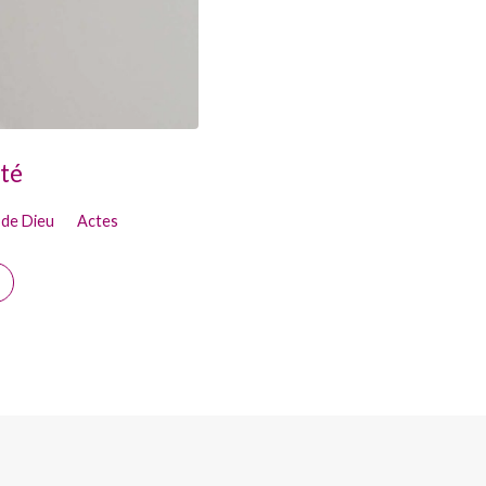
ité
 de Dieu
Actes