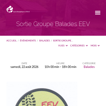
Sortie Groupe Balades EEV
ACCUEIL
/
ÉVÈNEMENTS
/
BALADES
/
SORTIE GROUPE…
VUES
CATÉGORIES
MOIS
DATE
HEURE
CATÉGORIE
samedi, 22 août 2026
10 h 00 min – 18 h 00 min
Balades
Sortie
Groupe
Balades
EEV