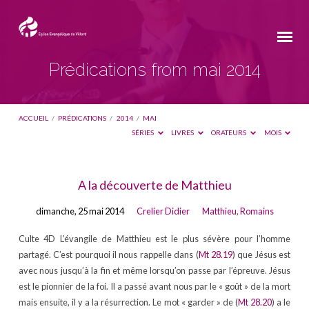
Prédications from mai 2014
ACCUEIL
/
PRÉDICATIONS
/
2014
/
MAI
SÉRIES
LIVRES
ORATEURS
MOIS
Prédications
A la découverte de Matthieu
from
dimanche, 25 mai 2014
Crelier Didier
Matthieu
,
Romains
mai
2014
Culte 4D L’évangile de Matthieu est le plus sévère pour l’homme
partagé. C’est pourquoi il nous rappelle dans (
Mt 28.19
) que Jésus est
avec nous jusqu’à la fin et même lorsqu’on passe par l’épreuve. Jésus
est le pionnier de la foi. Il a passé avant nous par le « goût » de la mort
mais ensuite, il y a la résurrection. Le mot « garder » de (
Mt 28.20
) a le