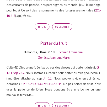
des courants de pensée, des paradigmes du monde (ex. : le mariage
pour tous). Ce sont des raisonnements, des forteresses mentales, (
2Co
10.4-5
), qui, tôt ou…
LIRE
ECOUTER
Porter du fruit
dimanche, 30 mai 2010
Schmid Emmanuel
Genèse
,
Jean
,
Luc
,
Marc
Culte 4D Dieu a une idée fixe : créer des choses qui portent du fruit
Gn
1.11
;
Ap 22.2
. Nous sommes sur terre pour porter du fruit ; pour cela, il
faut être attaché au cep
Jn 15
. Nous pouvons être enracinés ou
déracinés :
Jn 15.2
;
Lc 13.6-9
;
Lc 6.43-44
. Ne pas porter de fruit, c’est
user la patience de Dieu. Nous pouvons être une bonne ou une
mauvaise terre Mc…
LIRE
ECOUTER