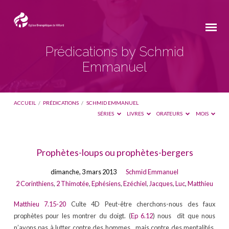
Prédications by Schmid
Emmanuel
ACCUEIL
/
PRÉDICATIONS
/
SCHMID EMMANUEL
SÉRIES
LIVRES
ORATEURS
MOIS
Prédications
Prophètes-loups ou prophètes-bergers
by
dimanche, 3 mars 2013
Schmid Emmanuel
Schmid
2 Corinthiens
,
2 Thimotée
,
Ephésiens
,
Ezéchiel
,
Jacques
,
Luc
,
Matthieu
Emmanuel
Matthieu 7.15-20
Culte 4D Peut-être cherchons-nous des faux
prophètes pour les montrer du doigt. (
Ep 6.12
) nous dit que nous
n’avons pas à lutter contre des hommes, mais contre des mentalités,