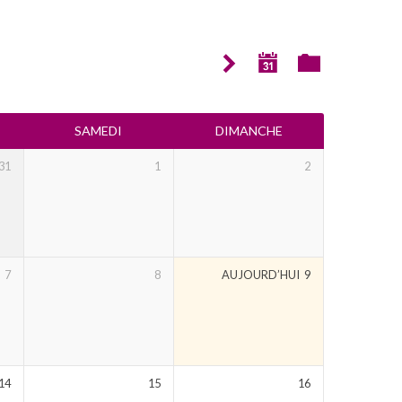
SAMEDI
DIMANCHE
31
1
2
7
8
AUJOURD’HUI
9
14
15
16