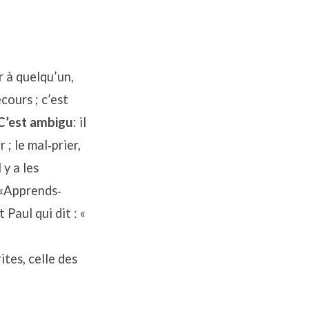
er à quelqu’un,
cours ; c’est
C’est ambigu
: il
 ; le mal‐prier,
 y a les
s «Apprends‐
 Paul qui dit : «
ites, celle des