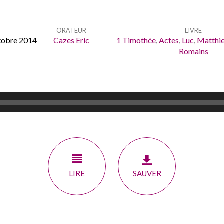
ORATEUR
LIVRE
tobre 2014
Cazes Eric
1 Timothée
,
Actes
,
Luc
,
Matthi
Romains
LIRE
SAUVER