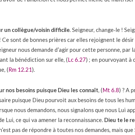
r un collègue/voisin difficile
. Seigneur, change‐le ! Se
! Ce sont de bonnes prières car elles rejoignent le désir
eigneur nous demande d’agir pour cette personne, par la 
lant la bénédiction sur elle, (
Lc 6.27
) ; en pourvoyant à 
e, (
Rm 12.21
).
our nos besoins puisque Dieu les connaît
, (
Mt 6.8
) ? A 
saire puisque Dieu pourvoit aux besoins de tous les hum
orsque nous demandons, nous signalons que nous Lui ap
de Lui, ce qui va amener la reconnaissance.
Dieu te le r
 n’est pas de répondre à toutes nos demandes, mais qu