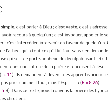
D
t simple
, c’est parler à Dieu ;
c’est vaste
, c’est s’adress
 avoir recours à quelqu’un ; c’est invoquer, appeler le se
er ; c’est intercéder, intervenir en faveur de quelqu’un.
 de l’athée, qui a tout ce qu’il lui faut sans rien demander
euse qui sert de porte‐bonheur, de déculpabilisant, etc. Il
taient dans une culture de la prière et qui disent à Jésu
(
Lc 11
). Ils demandent à devenir des apprentis prieurs et
pas prier comme il faut, mais l’Esprit … » (
Rm 8.26
).
.5
‐8). Dans ce texte, nous trouvons la prière des hypocr
des chrétiens.