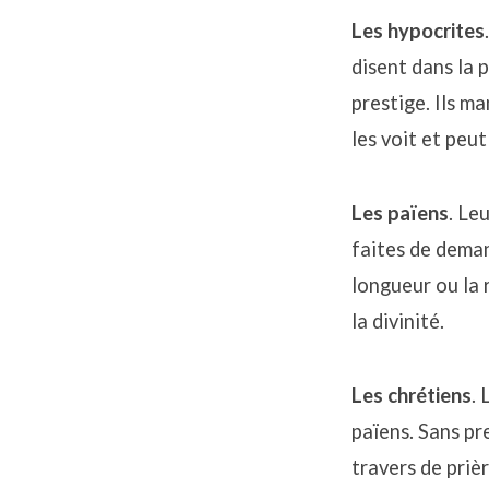
Les hypocrites
disent dans la p
prestige. Ils m
les voit et peu
Les païens
. Le
faites de deman
longueur ou la 
la divinité.
Les chrétiens
. 
païens. Sans pr
travers de priè