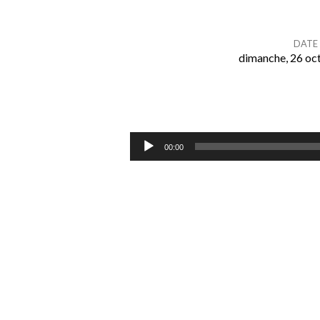
DATE
dimanche, 26 oc
La
prière
Lecteur
00:00
nous
audio
transforme