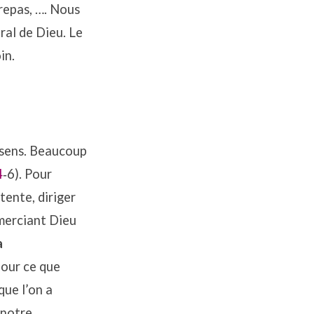
 repas, …. Nous
ral de Dieu. Le
in.
n sens. Beaucoup
4
‐6). Pour
tente, diriger
emerciant Dieu
a
pour ce que
que l’on a
 notre