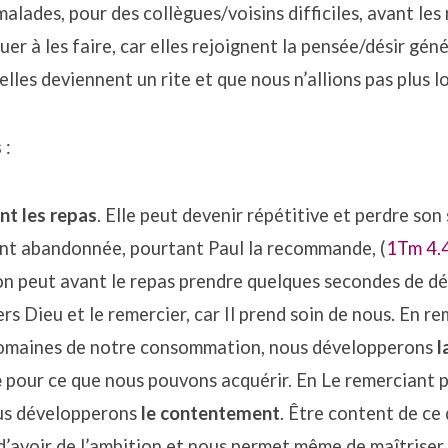
malades, pour des collègues/voisins difficiles, avant les
er à les faire, car elles rejoignent la pensée/désir géné
’elles deviennent un rite et que nous n’allions pas plus lo
s
:
nt les repas
. Elle peut devenir répétitive et perdre so
ont abandonnée, pourtant Paul la recommande, (
1Tm 4.
, on peut avant le repas prendre quelques secondes de dé
rs Dieu et le remercier, car Il prend soin de nous. En r
domaines de notre consommation, nous développerons
l
e
pour ce que nous pouvons acquérir. En Le remerciant 
us développerons
le contentement
. Être content de ce 
’avoir de l’ambition et nous permet même de maîtriser