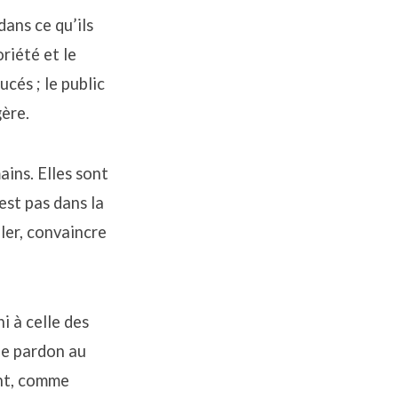
dans ce qu’ils
riété et le
cés ; le public
gère.
ains. Elles sont
est pas dans la
ler, convaincre
ni à celle des
le pardon au
ent, comme