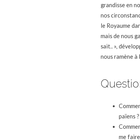
grandisse en n
nos circonstan
le Royaume dan
mais de nous gar
sait.. », dével
nous ramène à l
Questio
Comment 
païens ?
Comment 
me faire