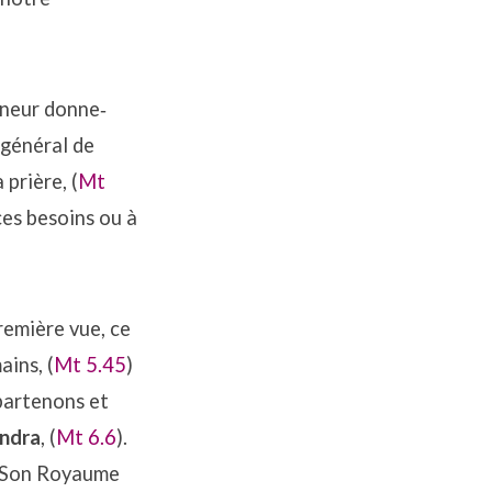
igneur donne‐
 général de
prière, (
Mt
ces besoins ou à
première vue, ce
ains, (
Mt 5.45
)
partenons et
endra
, (
Mt 6.6
).
e Son Royaume