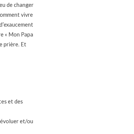
ieu de changer
 comment vivre
s d’exaucement
dire « Mon Papa
e prière. Et
tes et des
 évoluer et/ou