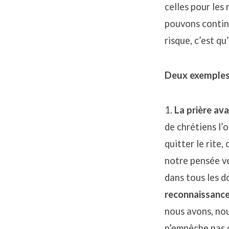
celles pour les 
pouvons continu
risque, c’est qu
Deux exemple
1.
La prière ava
de chrétiens l’
quitter le rite
notre pensée ve
dans tous les 
reconnaissanc
nous avons, no
n’empêche pas d