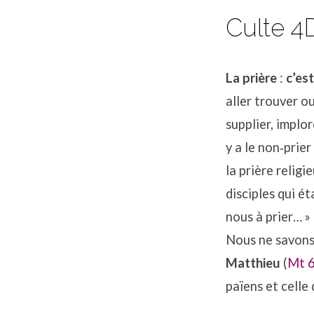
Culte 4
La prière
:
c’es
aller trouver ou
supplier, implor
y a le non‐prier
la prière religi
disciples qui é
nous à prier… » 
Nous ne savons 
Matthieu
(
Mt 6
païens et celle 