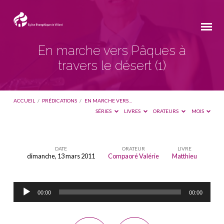
En marche vers Pâques à
travers le désert (1)
ACCUEIL
/
PRÉDICATIONS
/
EN MARCHE VERS…
SÉRIES
LIVRES
ORATEURS
MOIS
DATE
ORATEUR
LIVRE
dimanche, 13 mars 2011
Compaoré Valérie
Matthieu
En
marche
Lecteur
vers
00:00
00:00
audio
Pâques
à