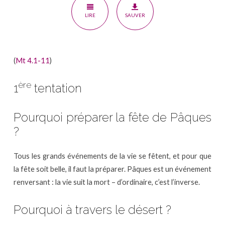
travers
LIRE
SAUVER
le
désert
(1)
(
Mt 4.1-11
)
ère
1
tentation
Pourquoi préparer la fête de Pâques
?
Tous les grands événements de la vie se fêtent, et pour que
la fête soit belle, il faut la préparer. Pâques est un événement
renversant : la vie suit la mort – d’ordinaire, c’est l’inverse.
Pourquoi à travers le désert ?