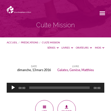
Culte Mission
ACCUEIL
/
PRÉDICATIONS
/
CULTE MISSION
SÉRIES
LIVRES
ORATEURS
MOIS
DATE
LIVRE
dimanche, 13 mars 2016
Galates
,
Genèse
,
Matthieu
Culte
Mission
Lecteur
00:00
00:00
audio