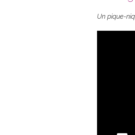
préenregistré
–
Un pique-niq
Un
pique-
nique
royal