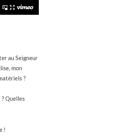
rter au Seigneur
lise, mon
matériels ?
 ? Quelles
e !