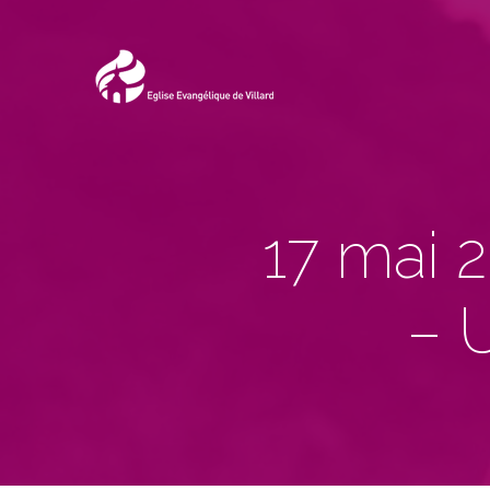
17 mai 
– 