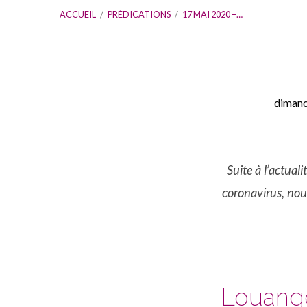
ACCUEIL
/
PRÉDICATIONS
/
17 MAI 2020 –…
dimanc
17
mai
Suite à l’actual
coronavirus, nou
2020
–
Culte
Louange