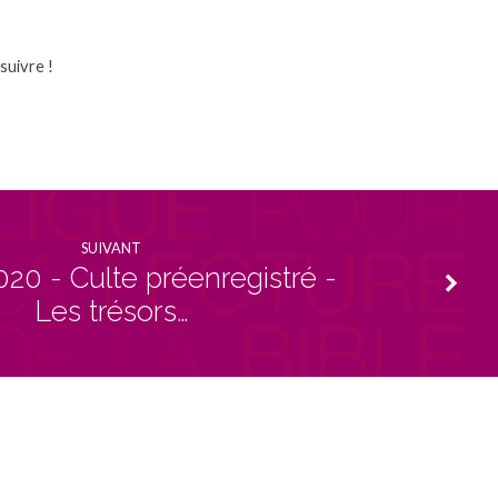
suivre !
SUIVANT
020 - Culte préenregistré -
Les trésors…