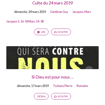
Culte du 24 mars 2019
dimanche, 24 mars 2019
Gentizon Guy
Jacques
,
Marc
Jacques 5
.
16-18
Marc 14
.
38
LIRE
ECOUTER
Si Dieu est pour nous …
dimanche, 17 mars 2019
Tschanz Pierre
Romains
DÉTAILS
ECOUTER