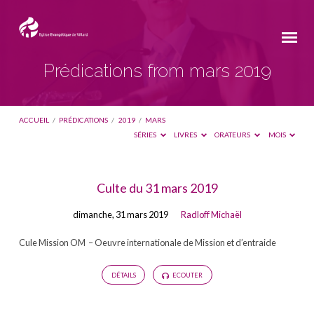
Prédications from mars 2019
ACCUEIL
/
PRÉDICATIONS
/
2019
/
MARS
SÉRIES
LIVRES
ORATEURS
MOIS
Prédications
Culte du 31 mars 2019
from
dimanche, 31 mars 2019
Radloff Michaël
mars
2019
Cule Mission OM – Oeuvre internationale de Mission et d’entraide
DÉTAILS
ECOUTER