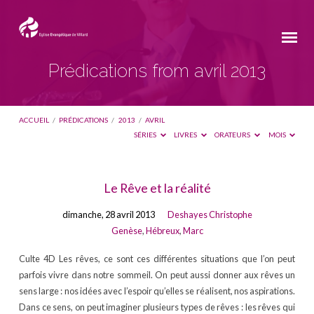
Prédications from avril 2013
ACCUEIL
/
PRÉDICATIONS
/
2013
/
AVRIL
SÉRIES
LIVRES
ORATEURS
MOIS
Prédications
Le Rêve et la réalité
from
dimanche, 28 avril 2013
Deshayes Christophe
avril
Genèse
,
Hébreux
,
Marc
2013
Culte 4D Les rêves, ce sont ces différentes situations que l’on peut
parfois vivre dans notre sommeil. On peut aussi donner aux rêves un
sens large : nos idées avec l’espoir qu’elles se réalisent, nos aspirations.
Dans ce sens, on peut imaginer plusieurs types de rêves : les rêves qui